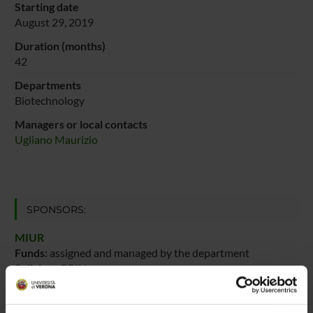
Starting date
August 29, 2019
Duration (months)
42
Departments
Biotechnology
Managers or local contacts
Ugliano Maurizio
SPONSORS:
MIUR
Funds:
assigned and managed by the department
Syllabus:
PRIN