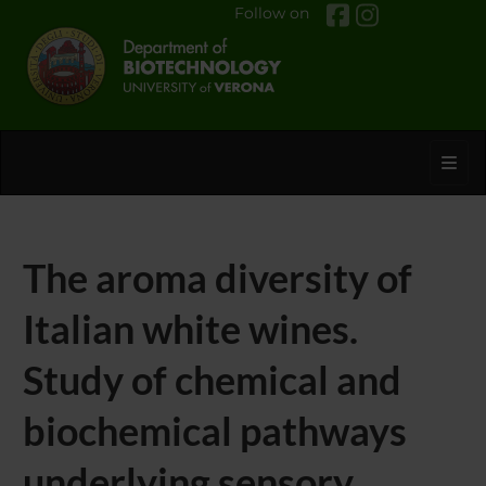
Follow on
Toggl
The aroma diversity of
Italian white wines.
Study of chemical and
biochemical pathways
underlying sensory