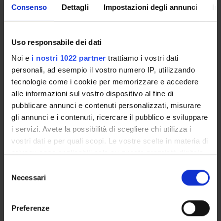
Consenso
Dettagli
Impostazioni degli annunci
In
PROJECT PARTICIPANTS
Alejandro Giorgetti
Full Professor
Uso responsabile dei dati
Noi e
i nostri 1022 partner
trattiamo i vostri dati
Giovanni Luzzini
personali, ad esempio il vostro numero IP, utilizzando
Maurizio Ugliano
tecnologie come i cookie per memorizzare e accedere
Full Professor
alle informazioni sul vostro dispositivo al fine di
pubblicare annunci e contenuti personalizzati, misurare
Giacomo Zapparoli
gli annunci e i contenuti, ricercare il pubblico e sviluppare
Associate Professor
i servizi. Avete la possibilità di scegliere chi utilizza i
vostri dati e per quali scopi. Le vostre scelte in materia di
privacy sono applicabili solo su questa proprietà digitale
RESEARCH AREAS INVOLVED IN THE PROJECT
in cui avete effettuato le vostre scelte. È possibile
Selezione
Viticoltura ed enologia
modificare o revocare il proprio consenso in qualsiasi
Necessari
del
Agriculture related to crop production, soil biology and cultiv
momento dalla Dichiarazione sui cookie o facendo clic
consenso
sull'icona di attivazione della privacy.
Genetica e genomica umana, vegetale e microbica
Preferenze
Bioinformatics