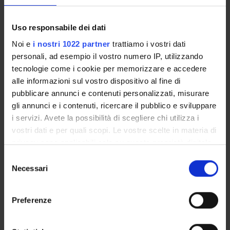
Biochemistry & Molecular Biology (DBT)
Biochimica e Biologia Molecolare
Uso responsabile dei dati
Biochemistry & Molecular Biology (DBT) (DBT)
Noi e
i nostri 1022 partner
trattiamo i vostri dati
Proteomica strutturale, funzionale e di espressione
personali, ad esempio il vostro numero IP, utilizzando
Biochemistry & Molecular Biology (DM) (DM)
tecnologie come i cookie per memorizzare e accedere
alle informazioni sul vostro dispositivo al fine di
Biochimica e Biologia Molecolare
pubblicare annunci e contenuti personalizzati, misurare
Biochemistry & Molecular Biology (DM) (DM)
gli annunci e i contenuti, ricercare il pubblico e sviluppare
Proteomica strutturale, funzionale e di espressione
i servizi. Avete la possibilità di scegliere chi utilizza i
Biochemistry & Molecular Biology (DNBM) (DNBM)
vostri dati e per quali scopi. Le vostre scelte in materia di
privacy sono applicabili solo su questa proprietà digitale
Biochimica e Biologia Molecolare
in cui avete effettuato le vostre scelte. È possibile
Selezione
Biochemistry & Molecular Biology (DNBM) (DNBM)
modificare o revocare il proprio consenso in qualsiasi
Necessari
del
momento dalla Dichiarazione sui cookie o facendo clic
Proteomica strutturale, funzionale e di espressione
consenso
Biochemistry & Molecular Biology (DSVR) (DSVR)
sull'icona di attivazione della privacy.
Preferenze
Biochimica e Biologia Molecolare
Con il tuo consenso, vorremmo anche:
Biochemistry & Molecular Biology (DSVR)