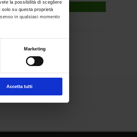
vete la possibilità di scegliere
li solo su questa proprietà
consenso in qualsiasi momento
alche metro,
Marketing
e specifiche (impronte
ezione dettagli
. Puoi
Accetta tutti
l media e per analizzare il
ostri partner che si occupano
azioni che hai fornito loro o