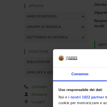
Durata 
ATTIVITÀ
Diparti
AREE DI RICERCA
Respons
locali)
GRUPPI DI RICERCA
DOTTORATI DI RICERCA
ENTI
STRUTTURE
MUR - 
dell'Un
BIBLIOTECHE
Ricerc
SPIN OFF E AZIENDE
Consenso
PART
Contatti
Uso responsabile dei dati
Sara Z
Persone
Noi e
i nostri 1022 partner
t
Luoghi
cookie per memorizzare e acce