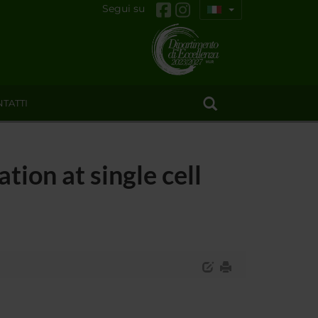
Segui su
TATTI
ion at single cell