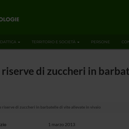
IDATTICA
TERRITORIO E SOCIETÀ
PERSONE
CON
iserve di zuccheri in barbate
iserve di zuccheri in barbatelle di vite allevate in vivaio
izio
1 marzo 2013