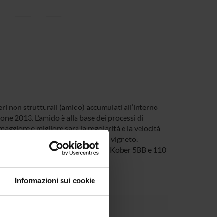
eri non strutturali (amido) accumulati all’interno
gione 2013. L’amido è alla base dei processi di
aggiore e migliore sarà la regolarità e la velocità
 d’oggi si presentano in vivaio e in vigneto.
: Glera e Pinot Grigio innestate su Kober 5BB e 110
Informazioni sui cookie