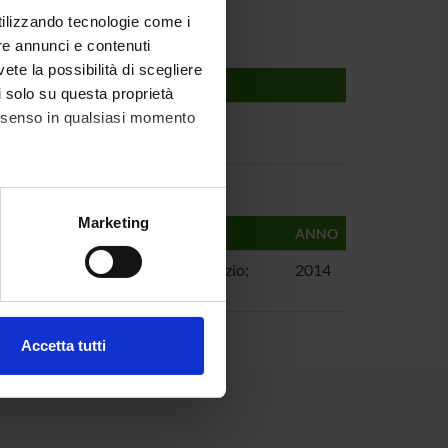
utilizzando tecnologie come i
re annunci e contenuti
vete la possibilità di scegliere
li solo su questa proprietà
consenso in qualsiasi momento
ied plant biology
alche metro,
Marketing
ANNO
e specifiche (impronte
aldelli, Christian; Boselli, Maurizio;
2014
ezione dettagli
. Puoi
Accetta tutti
l media e per analizzare il
ostri partner che si occupano
azioni che hai fornito loro o