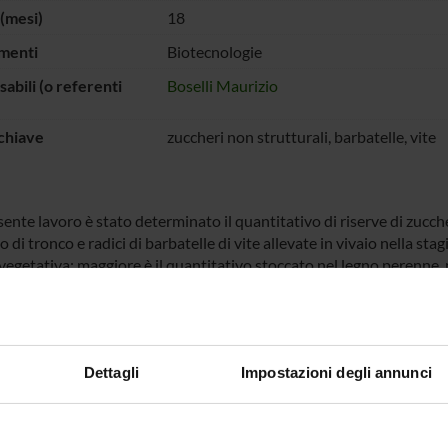
(mesi)
18
menti
Biotecnologie
abili (o referenti
Boselli Maurizio
chiave
zuccheri non strutturali, barbatelle, vite
ente lavoro è stato determinato il quantitativo di riserve di zucch
o di tronco e radici di barbatelle di vite allevate in vivaio nella sta
vegetativa: maggiore è il quantitativo stoccato nel legno perenne, m
ita della vite. In questo modo sono limitate le criticità che al giorno
a è stata condotta sulle seguenti varietà e combinazioni d’innesto
Dettagli
Impostazioni degli annunci
ECIPANTI AL PROGETTO