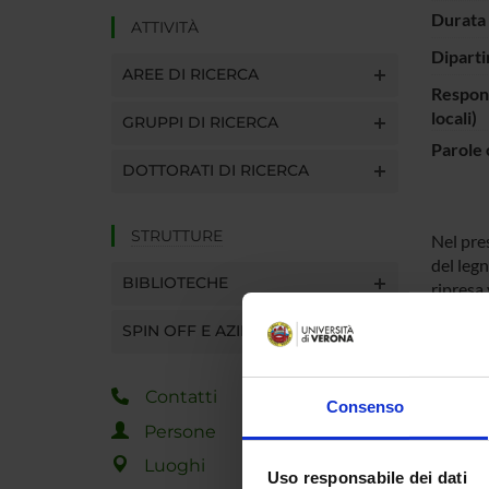
Durata 
ATTIVITÀ
Diparti
AREE DI RICERCA
Respons
locali)
GRUPPI DI RICERCA
Parole 
DOTTORATI DI RICERCA
STRUTTURE
Nel pres
del legn
BIBLIOTECHE
ripresa 
di cresc
SPIN OFF E AZIENDE
La prov
Richter.
Contatti
Consenso
Persone
PART
Luoghi
Uso responsabile dei dati