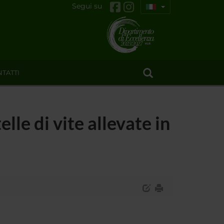
Segui su
TATTI
lle di vite allevate in