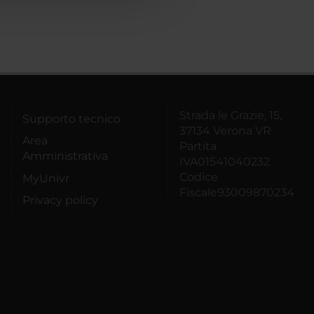
Strada le Grazie, 15,
Supporto tecnico
37134 Verona VR
Area
Partita
Amministrativa
IVA01541040232
Codice
MyUnivr
Fiscale93009870234
Privacy policy