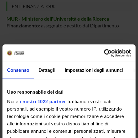
ENTI FINANZIATORI:
MUR - Ministero dell'Università e della Ricerca
Finanziamento:
assegnato e gestito dal Dipartimento
PARTECIPANTI AL PROGETTO
Alessandra Astegno
Consenso
Dettagli
Impostazioni degli annunci
In
Professore associato
Uso responsabile dei dati
AREE DI RICERCA COINVOLTE DAL PROGETTO
Noi e
i nostri 1022 partner
trattiamo i vostri dati
Proteomica strutturale, funzionale e di espressione
personali, ad esempio il vostro numero IP, utilizzando
General biochemistry and metabolism
tecnologie come i cookie per memorizzare e accedere
alle informazioni sul vostro dispositivo al fine di
Biochimica e Biologia Molecolare
pubblicare annunci e contenuti personalizzati, misurare
Macromolecular complexes including interactions involving N