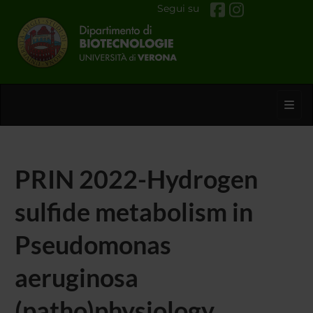
Segui su
Toggl
PRIN 2022-Hydrogen
sulfide metabolism in
Pseudomonas
aeruginosa
(patho)physiology