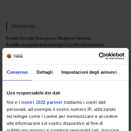
SPONSORS:
Fondo Sociale Europeo e Regione Veneto
Funds:
assigned and managed by the department
PROJECT PARTICIPANTS
Consenso
Dettagli
Impostazioni degli annunci
In
Nicolas Raul Figueroa
Martina Marini
Uso responsabile dei dati
PhD student
Noi e
i nostri 1022 partner
trattiamo i vostri dati
personali, ad esempio il vostro numero IP, utilizzando
Annalisa Polverari
tecnologie come i cookie per memorizzare e accedere
Associate Professor
alle informazioni sul vostro dispositivo al fine di
pubblicare annunci e contenuti personalizzati, misurare