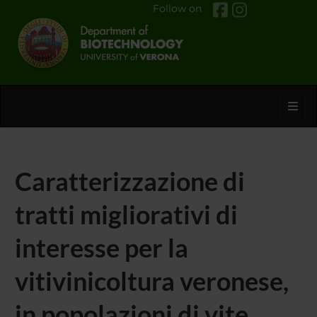
Follow on
Toggl
Caratterizzazione di
tratti migliorativi di
interesse per la
vitivinicoltura veronese,
in popolazioni di vite