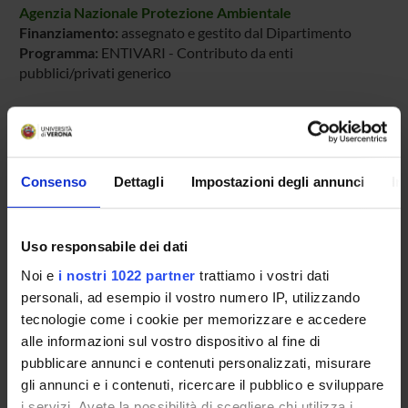
Agenzia Nazionale Protezione Ambientale
Finanziamento:
assegnato e gestito dal Dipartimento
Programma:
ENTIVARI - Contributo da enti
pubblici/privati generico
PARTECIPANTI AL PROGETTO
Consenso
Dettagli
Impostazioni degli annunci
In
David Bolzonella
Professore ordinario
Franco Cecchi
Uso responsabile dei dati
Noi e
i nostri 1022 partner
trattiamo i vostri dati
Laura Innocenti
personali, ad esempio il vostro numero IP, utilizzando
tecnologie come i cookie per memorizzare e accedere
alle informazioni sul vostro dispositivo al fine di
AREE DI RICERCA COINVOLTE DAL PROGETTO
pubblicare annunci e contenuti personalizzati, misurare
Environmental Engineering & Energy
gli annunci e i contenuti, ricercare il pubblico e sviluppare
i servizi. Avete la possibilità di scegliere chi utilizza i