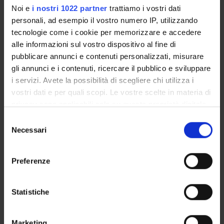
UFFICI E STRUTTURE DI SERVIZIO
Noi e
i nostri 1022 partner
trattiamo i vostri dati
personali, ad esempio il vostro numero IP, utilizzando
SERVIZI DI SEGRETERIA STUDENTI
tecnologie come i cookie per memorizzare e accedere
alle informazioni sul vostro dispositivo al fine di
STRUTTURE DEL DIPARTIMENTO
pubblicare annunci e contenuti personalizzati, misurare
gli annunci e i contenuti, ricercare il pubblico e sviluppare
BIBLIOTECHE
i servizi. Avete la possibilità di scegliere chi utilizza i
vostri dati e per quali scopi. Le vostre scelte in materia di
SPIN OFF E AZIENDE
privacy sono applicabili solo su questa proprietà digitale
in cui avete effettuato le vostre scelte. È possibile
ALTRE SEDI
Selezione
modificare o revocare il proprio consenso in qualsiasi
Necessari
del
momento dalla Dichiarazione sui cookie o facendo clic
Contatti
consenso
sull'icona di attivazione della privacy.
Persone
Preferenze
Luoghi
Con il tuo consenso, vorremmo anche:
raccogliere informazioni sulla tua posizione
Calendario
Statistiche
geografica, con un'approssimazione di qualche
metro,
Marketing