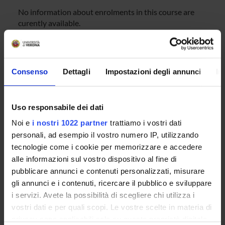
No information about enrolments in this course are
curently available.
Overview
Consenso
Dettagli
Impostazioni degli annunci
In
Enrolment Policy
Prepare for your admissions tests with Univr
Uso responsabile dei dati
ENTRY REQUIREMENTS (OFA)
Courses
Noi e
i nostri 1022 partner
trattiamo i vostri dati
personali, ad esempio il vostro numero IP, utilizzando
Academic Calendar
tecnologie come i cookie per memorizzare e accedere
Lesson timetable
alle informazioni sul vostro dispositivo al fine di
Degree Programme
pubblicare annunci e contenuti personalizzati, misurare
Exam calendar
gli annunci e i contenuti, ricercare il pubblico e sviluppare
Notices
i servizi. Avete la possibilità di scegliere chi utilizza i
Thesis and internship proposals
vostri dati e per quali scopi. Le vostre scelte in materia di
Governing bodies
privacy sono applicabili solo su questa proprietà digitale