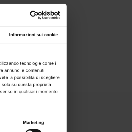
Informazioni sui cookie
utilizzando tecnologie come i
re annunci e contenuti
vete la possibilità di scegliere
li solo su questa proprietà
consenso in qualsiasi momento
alche metro,
Marketing
e specifiche (impronte