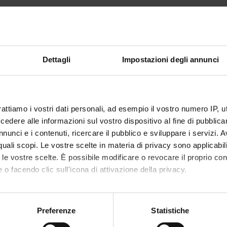
Dettagli
Impostazioni degli annunci
rattiamo i vostri dati personali, ad esempio il vostro numero IP, 
dere alle informazioni sul vostro dispositivo al fine di pubblica
nunci e i contenuti, ricercare il pubblico e sviluppare i servizi. A
r quali scopi. Le vostre scelte in materia di privacy sono applicabi
to le vostre scelte. È possibile modificare o revocare il proprio 
 o facendo clic sull'icona di attivazione della privacy.
Condividi
mo anche:
oni sulla tua posizione geografica, con un'approssimazione di qu
Preferenze
Statistiche
spositivo, scansionandolo attivamente alla ricerca di caratteristich