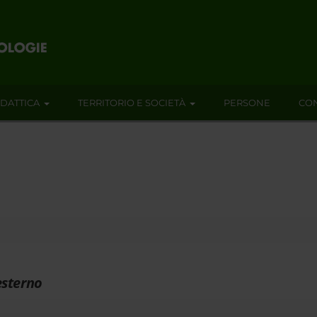
IDATTICA
TERRITORIO E SOCIETÀ
PERSONE
CON
esterno