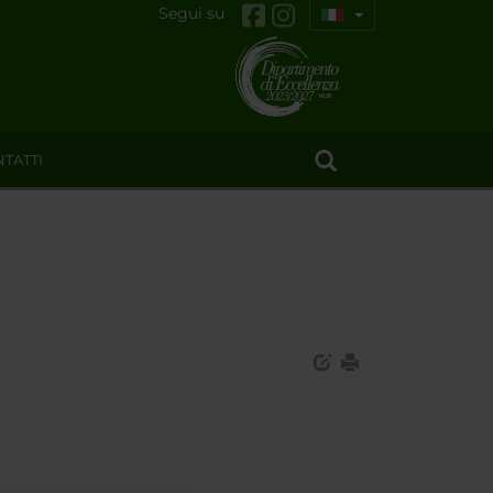
Segui su
TATTI