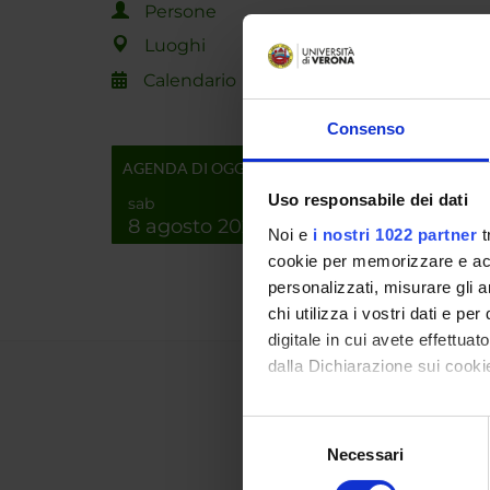
Persone
Luoghi
Calendario
Consenso
AGENDA DI OGGI
Uso responsabile dei dati
sab
8 agosto 2026
Noi e
i nostri 1022 partner
t
cookie per memorizzare e acce
personalizzati, misurare gli an
chi utilizza i vostri dati e pe
digitale in cui avete effettua
dalla Dichiarazione sui cookie
Con il tuo consenso, vorrem
Selezione
raccogliere informazi
Necessari
del
Identificare il tuo di
consenso