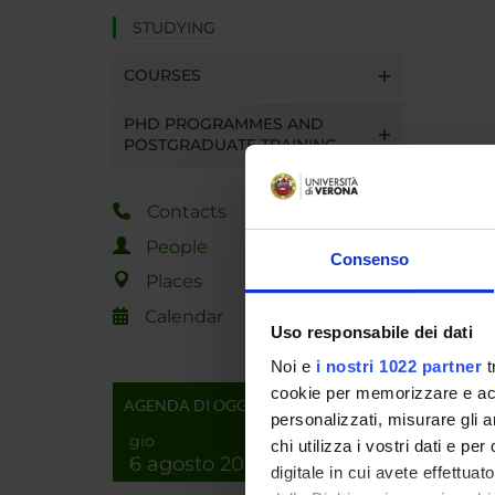
STUDYING
COURSES
PHD PROGRAMMES AND
POSTGRADUATE TRAINING
Contacts
People
Consenso
Places
Calendar
Uso responsabile dei dati
Noi e
i nostri 1022 partner
t
cookie per memorizzare e acce
AGENDA DI OGGI
personalizzati, misurare gli an
gio
chi utilizza i vostri dati e pe
6 agosto 2026
digitale in cui avete effettua