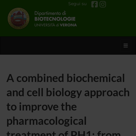
Segui su
Toggl
A combined biochemical
and cell biology approach
to improve the
pharmacological
treatment of PH1: from