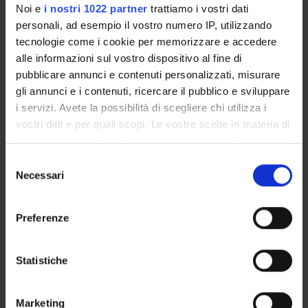
Noi e
i nostri 1022 partner
trattiamo i vostri dati
personali, ad esempio il vostro numero IP, utilizzando
tecnologie come i cookie per memorizzare e accedere
SEZIONI
alle informazioni sul vostro dispositivo al fine di
Chimica Biologica
pubblicare annunci e contenuti personalizzati, misurare
gli annunci e i contenuti, ricercare il pubblico e sviluppare
i servizi. Avete la possibilità di scegliere chi utilizza i
PUBBLICAZIONI
vostri dati e per quali scopi. Le vostre scelte in materia di
TITOLO
privacy sono applicabili solo su questa proprietà digitale
Allele-specific Characterization of Alanine: Glyoxylate Ami
in cui avete effettuato le vostre scelte. È possibile
Selezione
modificare o revocare il proprio consenso in qualsiasi
Necessari
del
PLP-Dependent Enzymes
momento dalla Dichiarazione sui cookie o facendo clic
consenso
Gly161 mutations associated with Primary Hyperoxaluria Type 
sull'icona di attivazione della privacy.
Preferenze
Con il tuo consenso, vorremmo anche:
raccogliere informazioni sulla tua posizione
Statistiche
geografica, con un'approssimazione di qualche
ATTIVITÀ
metro,
Marketing