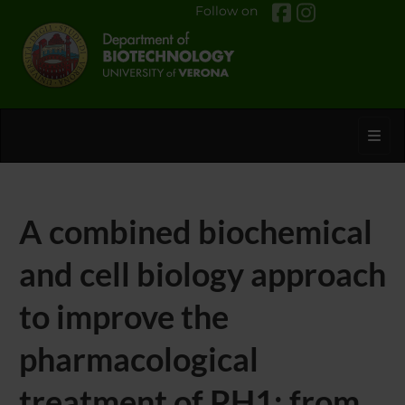
Follow on
Toggl
A combined biochemical
and cell biology approach
to improve the
pharmacological
treatment of PH1: from