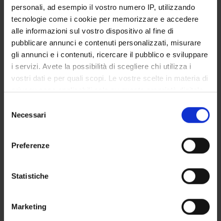
personali, ad esempio il vostro numero IP, utilizzando
tecnologie come i cookie per memorizzare e accedere
alle informazioni sul vostro dispositivo al fine di
SECTIONS
pubblicare annunci e contenuti personalizzati, misurare
Biological Chemistry Section
gli annunci e i contenuti, ricercare il pubblico e sviluppare
i servizi. Avete la possibilità di scegliere chi utilizza i
PUBLICATIONS
vostri dati e per quali scopi. Le vostre scelte in materia di
privacy sono applicabili solo su questa proprietà digitale
TITLE
in cui avete effettuato le vostre scelte. È possibile
Selezione
Allele-specific Characterization of Alanine: Glyoxylate Ami
modificare o revocare il proprio consenso in qualsiasi
Necessari
del
momento dalla Dichiarazione sui cookie o facendo clic
PLP-Dependent Enzymes
consenso
sull'icona di attivazione della privacy.
Preferenze
Gly161 mutations associated with Primary Hyperoxaluria Type 
Con il tuo consenso, vorremmo anche:
raccogliere informazioni sulla tua posizione
Statistiche
geografica, con un'approssimazione di qualche
metro,
ACTIVITIES
Marketing
Identificare il tuo dispositivo, scansionandolo