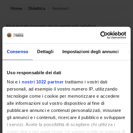
Home
Didattica
Seminari
Non è stato trovato alcun seminario relativo
all'insegnamento Biotecnologie delle fermentazioni.
Consenso
Dettagli
Impostazioni degli annunci
In
OFFERTA FORMATIVA
CORSI DI STUDIO
Uso responsabile dei dati
Noi e
i nostri 1022 partner
trattiamo i vostri dati
DOTTORATI DI RICERCA E FORMAZIONE
personali, ad esempio il vostro numero IP, utilizzando
SUPERIORE
tecnologie come i cookie per memorizzare e accedere
alle informazioni sul vostro dispositivo al fine di
Contatti
pubblicare annunci e contenuti personalizzati, misurare
Persone
gli annunci e i contenuti, ricercare il pubblico e sviluppare
Luoghi
i servizi. Avete la possibilità di scegliere chi utilizza i
vostri dati e per quali scopi. Le vostre scelte in materia di