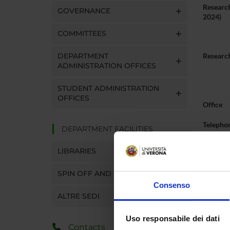
Research
GOVERNANCE
2024)
COMMITTEES
DEPARTMENT
Research
ADMINISTRATION OFFICES
STUDENT ADMINISTRATION
OFFICES
Office
Telepho
DEPARTMENT FACILITIES
E-mail
LIBRARIES
SPIN OFF AND COMPANIES
Consenso
ALTRE SEDI
Abou
Uso responsabile dei dati
Contacts