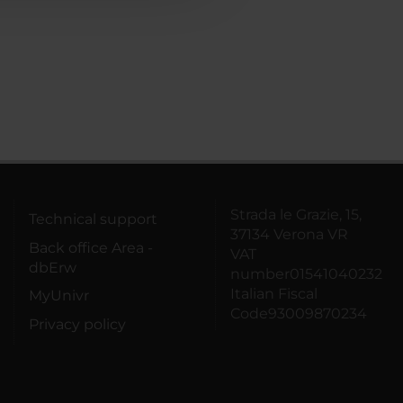
Strada le Grazie, 15,
Technical support
37134 Verona VR
Back office Area -
VAT
dbErw
number01541040232
Italian Fiscal
MyUnivr
Code93009870234
Privacy policy