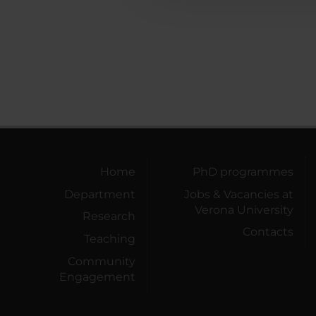
Home
PhD programmes
Department
Jobs & Vacancies at
Verona University
Research
Contacts
Teaching
Community
Engagement