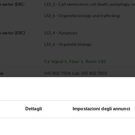
 sector (ERC-
LS3_2 - Cell senescence, cell death, autophagy, ce
LS3_6 - Organelle biology and trafficking
 sector (ERC)
LS3_4 - Apoptosis
LS3_6 - Organelle biology
Ca' Vignal 1, Floor 1, Room 1.85
ne
045 802 7924; Lab: 045 802 7050
massimo
crimi
univr
it
Dettagli
Impostazioni degli annunci
Teaching
Third mission
Research
P
t myself
6