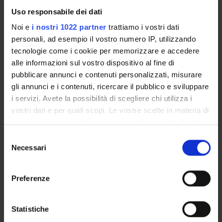
Uso responsabile dei dati
COMMISSIONI
Noi e
i nostri 1022 partner
trattiamo i vostri dati
personali, ad esempio il vostro numero IP, utilizzando
UFFICI E STRUTTURE DI SERVIZIO
tecnologie come i cookie per memorizzare e accedere
alle informazioni sul vostro dispositivo al fine di
SERVIZI DI SEGRETERIA STUDENTI
pubblicare annunci e contenuti personalizzati, misurare
gli annunci e i contenuti, ricercare il pubblico e sviluppare
STRUTTURE DEL DIPARTIMENTO
i servizi. Avete la possibilità di scegliere chi utilizza i
vostri dati e per quali scopi. Le vostre scelte in materia di
BIBLIOTECHE
privacy sono applicabili solo su questa proprietà digitale
SPIN OFF E AZIENDE
in cui avete effettuato le vostre scelte. È possibile
Selezione
modificare o revocare il proprio consenso in qualsiasi
Necessari
del
ALTRE SEDI
momento dalla Dichiarazione sui cookie o facendo clic
consenso
sull'icona di attivazione della privacy.
Preferenze
Contatti
Con il tuo consenso, vorremmo anche:
Persone
raccogliere informazioni sulla tua posizione
Statistiche
Luoghi
geografica, con un'approssimazione di qualche