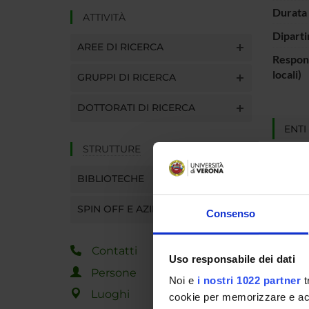
Durata 
ATTIVITÀ
Diparti
AREE DI RICERCA
Respons
locali)
GRUPPI DI RICERCA
DOTTORATI DI RICERCA
ENTI
STRUTTURE
Fondo S
Region
BIBLIOTECHE
SPIN OFF E AZIENDE
Consenso
PART
Adolfo 
Contatti
Uso responsabile dei dati
Persone
Noi e
i nostri 1022 partner
t
Luoghi
cookie per memorizzare e acce