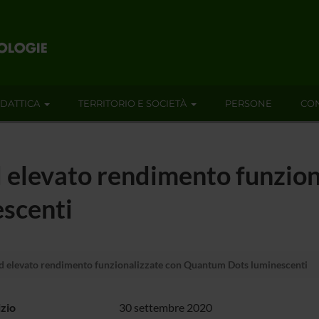
IDATTICA
TERRITORIO E SOCIETÀ
PERSONE
CON
d elevato rendimento funzion
scenti
ad elevato rendimento funzionalizzate con Quantum Dots luminescenti
izio
30 settembre 2020