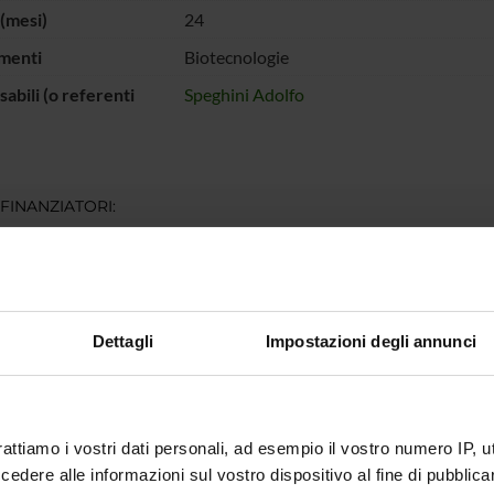
(mesi)
24
menti
Biotecnologie
abili (o referenti
Speghini Adolfo
 FINANZIATORI:
ociale Europeo e
Finanziamento:
assegnato e gestito dal 
e Veneto
Dettagli
Impostazioni degli annunci
ECIPANTI AL PROGETTO
Speghini
Professore ordinario
rattiamo i vostri dati personali, ad esempio il vostro numero IP, 
dere alle informazioni sul vostro dispositivo al fine di pubblica