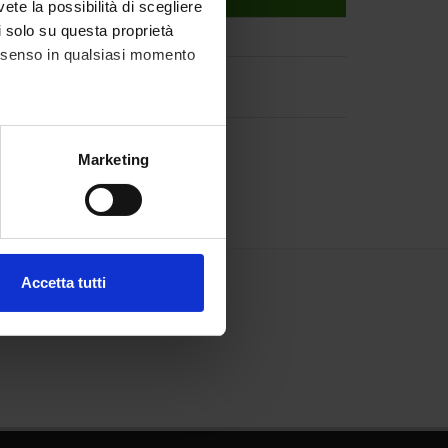
vete la possibilità di scegliere
li solo su questa proprietà
consenso in qualsiasi momento
particles
alche metro,
Marketing
e specifiche (impronte
ezione dettagli
. Puoi
Accetta tutti
l media e per analizzare il
ostri partner che si occupano
azioni che hai fornito loro o