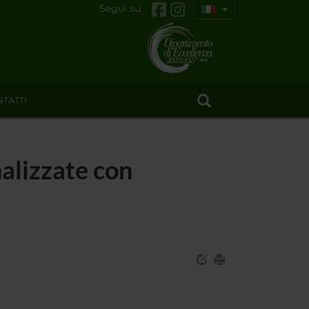
Segui su
TATTI
alizzate con