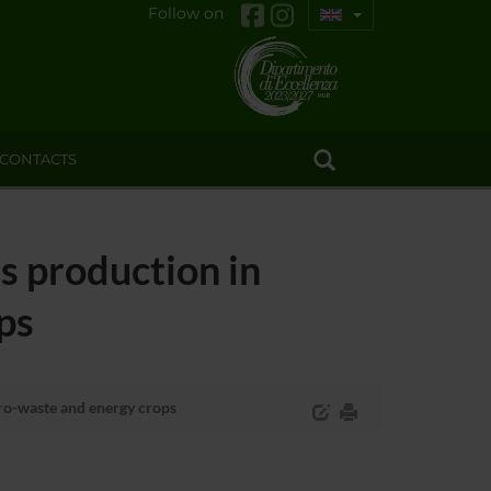
Follow on
CONTACTS
s production in
ps
ro-waste and energy crops