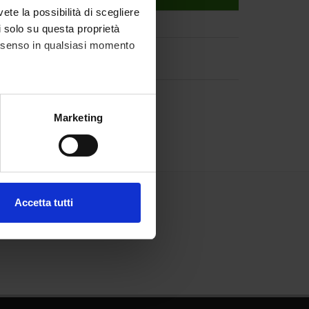
vete la possibilità di scegliere
li solo su questa proprietà
consenso in qualsiasi momento
alche metro,
Marketing
e specifiche (impronte
ezione dettagli
. Puoi
Accetta tutti
l media e per analizzare il
ostri partner che si occupano
azioni che hai fornito loro o