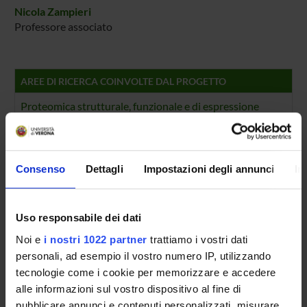
Nicola Zampieri
Professore associato
AREE DI RICERCA COINVOLTE DAL PROGETTO
Proteomica strutturale, funzionale e di espressione
Biochemistry & Molecular Biology (DBT)
Biochimica e Biologia Molecolare
Biochemistry & Molecular Biology (DBT) (DBT)
Consenso
Dettagli
Impostazioni degli annunci
In
Proteomica strutturale, funzionale e di espressione
Biochemistry & Molecular Biology (DM) (DM)
Uso responsabile dei dati
Biochimica e Biologia Molecolare
Noi e
i nostri 1022 partner
trattiamo i vostri dati
Biochemistry & Molecular Biology (DM) (DM)
personali, ad esempio il vostro numero IP, utilizzando
tecnologie come i cookie per memorizzare e accedere
Proteomica strutturale, funzionale e di espressione
Biochemistry & Molecular Biology (DNBM) (DNBM)
alle informazioni sul vostro dispositivo al fine di
pubblicare annunci e contenuti personalizzati, misurare