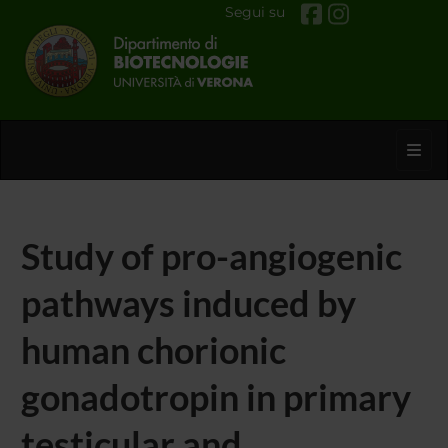
Segui su
Toggl
Study of pro-angiogenic
pathways induced by
human chorionic
gonadotropin in primary
testicular and