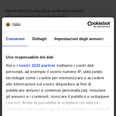
Non è stato trovato alcun seminario relativo
all'insegnamento Biocristallografia.
Consenso
Dettagli
Impostazioni degli annunci
In
OFFERTA FORMATIVA
CORSI DI STUDIO
Uso responsabile dei dati
DOTTORATI DI RICERCA E FORMAZIONE
Noi e
i nostri 1022 partner
trattiamo i vostri dati
SUPERIORE
personali, ad esempio il vostro numero IP, utilizzando
tecnologie come i cookie per memorizzare e accedere
Contatti
alle informazioni sul vostro dispositivo al fine di
Persone
pubblicare annunci e contenuti personalizzati, misurare
Luoghi
gli annunci e i contenuti, ricercare il pubblico e sviluppare
i servizi. Avete la possibilità di scegliere chi utilizza i
Calendario
vostri dati e per quali scopi. Le vostre scelte in materia di
privacy sono applicabili solo su questa proprietà digitale