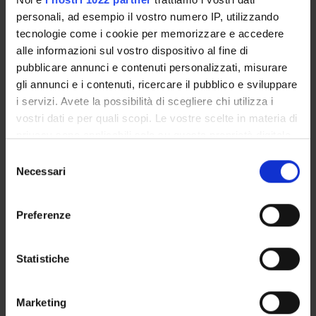
Marco Ciulu
personali, ad esempio il vostro numero IP, utilizzando
Member
tecnologie come i cookie per memorizzare e accedere
alle informazioni sul vostro dispositivo al fine di
Barbara Simonato
pubblicare annunci e contenuti personalizzati, misurare
Member
gli annunci e i contenuti, ricercare il pubblico e sviluppare
Francesco Trambaioli
i servizi. Avete la possibilità di scegliere chi utilizza i
vostri dati e per quali scopi. Le vostre scelte in materia di
privacy sono applicabili solo su questa proprietà digitale
RECORDS AND DOCUMENTS
in cui avete effettuato le vostre scelte. È possibile
Selezione
modificare o revocare il proprio consenso in qualsiasi
Necessari
del
momento dalla Dichiarazione sui cookie o facendo clic
consenso
sull'icona di attivazione della privacy.
Preferenze
ORGANISATION
Con il tuo consenso, vorremmo anche:
GOVERNANCE
raccogliere informazioni sulla tua posizione
Statistiche
geografica, con un'approssimazione di qualche
COMMITTEES
metro,
Marketing
Identificare il tuo dispositivo, scansionandolo
DEPARTMENT ADMINISTRATION OFFICES