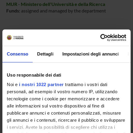
MUR - Ministero dell'Università e della Ricerca
Funds:
assigned and managed by the department
PROJECT PARTICIPANTS
Barbara Molesini
Consenso
Dettagli
Impostazioni degli annunci
In
Associate Professor
Uso responsabile dei dati
RESEARCH AREAS INVOLVED IN THE PROJECT
Noi e
i nostri 1022 partner
trattiamo i vostri dati
Biotecnologie vegetali
personali, ad esempio il vostro numero IP, utilizzando
Agriculture related to crop production, soil biology and cultiv
tecnologie come i cookie per memorizzare e accedere
alle informazioni sul vostro dispositivo al fine di
Biologia, fisiologia e biochimica delle piante
pubblicare annunci e contenuti personalizzati, misurare
Molecular genetics, reverse genetics and RNAi
gli annunci e i contenuti, ricercare il pubblico e sviluppare
i servizi. Avete la possibilità di scegliere chi utilizza i