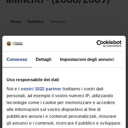
Home
Didattica
Seminari
Non è stato trovato alcun seminario relativo
all'insegnamento Metodologie per la sicurezza e la
rintracciabilità degli alimenti.
Consenso
Dettagli
Impostazioni degli annunci
In
OFFERTA FORMATIVA
Uso responsabile dei dati
Noi e
i nostri 1022 partner
trattiamo i vostri dati
CORSI DI STUDIO
personali, ad esempio il vostro numero IP, utilizzando
DOTTORATI DI RICERCA E FORMAZIONE
tecnologie come i cookie per memorizzare e accedere
SUPERIORE
alle informazioni sul vostro dispositivo al fine di
pubblicare annunci e contenuti personalizzati, misurare
Contatti
gli annunci e i contenuti, ricercare il pubblico e sviluppare