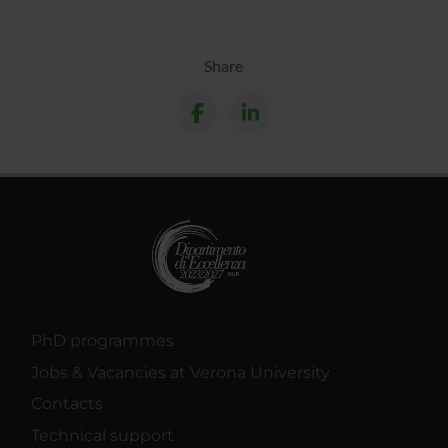
Share
PhD programmes
Jobs & Vacancies at Verona University
Contacts
Technical support