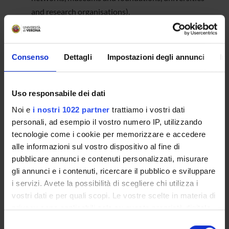
and research organisations).
Organising conferences, congresses and symposia.
PUBLIC ENGAGEMENT EVENTS
Consenso
Dettagli
Impostazioni degli annunci
In
The term "public engagement" refers to the set of non-profit
activities with educational, cultural, and social development
Uso responsabile dei dati
value, carried out for the benefit of audiences other than
students, the scientific community, or businesses.
Noi e
i nostri 1022 partner
trattiamo i vostri dati
personali, ad esempio il vostro numero IP, utilizzando
tecnologie come i cookie per memorizzare e accedere
Link
alle informazioni sul vostro dispositivo al fine di
pubblicare annunci e contenuti personalizzati, misurare
gli annunci e i contenuti, ricercare il pubblico e sviluppare
i servizi. Avete la possibilità di scegliere chi utilizza i
vostri dati e per quali scopi. Le vostre scelte in materia di
SEARCH
privacy sono applicabili solo su questa proprietà digitale
in cui avete effettuato le vostre scelte. È possibile
Selezione
Search by key words.