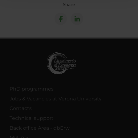
con altre informazioni che hai fornito loro o che hanno
Share
raccolto dal tuo utilizzo dei loro servizi.
PhD programmes
Jobs & Vacancies at Verona University
Contacts
Technical support
Back office Area - dbErw
MyUnivr