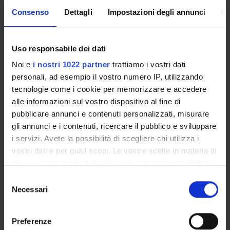
RESEARCH
Consenso
Dettagli
Impostazioni degli annunci
In
PROJECTS
PUBLICATIONS
Uso responsabile dei dati
Noi e
i nostri 1022 partner
trattiamo i vostri dati
ASSIGNMENTS
personali, ad esempio il vostro numero IP, utilizzando
tecnologie come i cookie per memorizzare e accedere
alle informazioni sul vostro dispositivo al fine di
pubblicare annunci e contenuti personalizzati, misurare
ORGANISATION
gli annunci e i contenuti, ricercare il pubblico e sviluppare
i servizi. Avete la possibilità di scegliere chi utilizza i
GOVERNANCE
vostri dati e per quali scopi. Le vostre scelte in materia di
privacy sono applicabili solo su questa proprietà digitale
COMMITTEES
in cui avete effettuato le vostre scelte. È possibile
Selezione
modificare o revocare il proprio consenso in qualsiasi
Necessari
del
DEPARTMENT ADMINISTRATION OFFICES
momento dalla Dichiarazione sui cookie o facendo clic
consenso
sull'icona di attivazione della privacy.
STUDENT ADMINISTRATION OFFICES
Preferenze