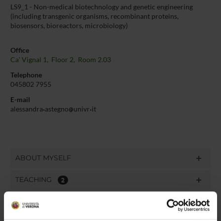
LS9_1 - Non-medical biotechnology and genetic engineering
(including transgenic organisms, recombinant proteins,
biosensors, bioreactors, microbiology)
Office
Ca' Vignal 1, Floor 2, Room 2.03
Telephone
045802 7955
E-mail
alessandra
astegno
univr
it
ABOUT MYSELF
TEACHING
2
THIRD MISSION