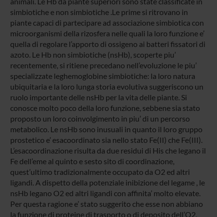
animali. Le Hb da piante superiori sono state classificate in
simbiotiche e non simbiotiche .Le prime si ritrovano in
piante capaci di partecipare ad associazione simbiotica con
microorganismi della rizosfera nelle quali la loro funzione e’
quella di regolare l’apporto di ossigeno ai batteri fissatori di
azoto. Le Hb non simbiotiche (nsHb), scoperte piu’
recentemente, si ritiene precedano nell’evoluzione le piu’
specializzate leghemoglobine simbiotiche: la loro natura
ubiquitaria e la loro lunga storia evolutiva suggeriscono un
ruolo importante delle nsHb per la vita delle piante. Si
conosce molto poco della loro funzione, sebbene sia stato
proposto un loro coinvolgimento in piu’ di un percorso
metabolico. Le nsHb sono inusuali in quanto il loro gruppo
prostetico e’ esacoordinato sia nello stato Fe(II) che Fe(III).
L’esacoordinazione risulta da due residui di His che legano il
Fe dell’eme al quinto e sesto sito di coordinazione,
quest’ultimo tradizionalmente occupato da O2 ed altri
ligandi. A dispetto della potenziale inibizione del legame , le
nsHb legano O2 ed altri ligandi con affinita’ molto elevate.
Per questa ragione e’ stato suggerito che esse non abbiano
la funzione di proteine di trasporto o di deposito dell’O2,