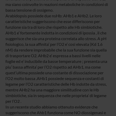
ma siano coinvolte in reazioni metaboliche in condizioni di
bassa tensione di ossigeno.
Arabidopsis possiede due nsHb: AHb1 e AHb2. Le loro
caratteristiche suggeriscono che esse differiscono per
funzione sia tra di loro che rispetto alle Hb simbiotiche.
AHb1 e’ fortemente indotta in condizioni di ipossia , il che
suggerisce che sia una proteina correlata allo stress. A pH
fisiologico, la sua affinita’ per l’O2 e’ cosi elevata (Kd 1.6
nM) da rendere improbabile che la sua funzione sia quella
di trasportare O2. AHb2 e’ espressa a bassi livelli nelle
foglie ed e’ inducibile da basse temperature ; presenta una
piu’ bassa affinita’ per l’O2 rispetto ad AHb1, ma come
quest’ultima possiede una costante di dissociazione per
l’O2 molto bassa .AHb1 possiede sequenza e costanti di
legame per l’O2 caratteristiche delle Hb indotte da stress,
mentre AHb2 ha una maggiore similitudine con le Hb
simbiotiche, sia in sequenza che nelle proprieta’ di legame
per l’O2 .
In un recente studio abbiamo ottenuto evidenze che
suggeriscono che Ahb1 funziona come NO diossigenasi e