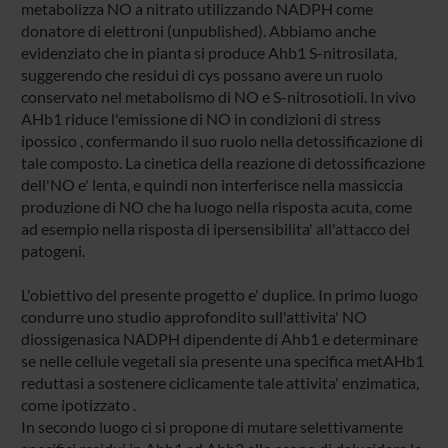
metabolizza NO a nitrato utilizzando NADPH come
donatore di elettroni (unpublished). Abbiamo anche
evidenziato che in pianta si produce Ahb1 S-nitrosilata,
suggerendo che residui di cys possano avere un ruolo
conservato nel metabolismo di NO e S-nitrosotioli. In vivo
AHb1 riduce l'emissione di NO in condizioni di stress
ipossico , confermando il suo ruolo nella detossificazione di
tale composto. La cinetica della reazione di detossificazione
dell'NO e' lenta, e quindi non interferisce nella massiccia
produzione di NO che ha luogo nella risposta acuta, come
ad esempio nella risposta di ipersensibilita' all'attacco dei
patogeni.
L'obiettivo del presente progetto e' duplice. In primo luogo
condurre uno studio approfondito sull'attivita' NO
diossigenasica NADPH dipendente di Ahb1 e determinare
se nelle cellule vegetali sia presente una specifica metAHb1
reduttasi a sostenere ciclicamente tale attivita' enzimatica,
come ipotizzato .
In secondo luogo ci si propone di mutare selettivamente