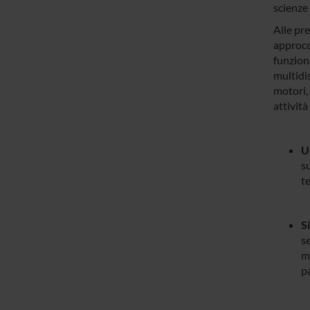
scienze 
Alle pre
approcci
funziona
multidis
motori, 
attivit
U
su
te
Si
se
mi
pa