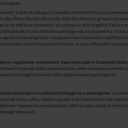
biologiche.
cedenti 5 aree di sviluppo (l’impatto dell’attività fisica sul benesser
o Bio-Psico-Sociale allo studio della Resilienza in giovani con rece
li di un dell’invecchiamento di successo e della fragilità. Fatica e
ciplinare allo studio della fisiopatologia ed al trattamento. L’ictus c
cognitivi e psicologici per sviluppare nuovi interventi riabilitativi e
à continuano e continueranno in futuro, si sono affiancate 6 nuove 
more-cognizione-movimento: basi molecolari e funzionali della p
lle basi funzionali della comunicazione, delle connessioni e della pla
mpestività degli interventi nelle degenerazioni patologiche;
stemi sensoriali in condizioni fisiologiche e patologiche
. L’aumen
nsoriali (vista, udito, olfatto e gusto) e dei meccanismi che ne pro
gliorare l’approccio personalizzato delle terapie, anche in termini d
tologie sensoriali;