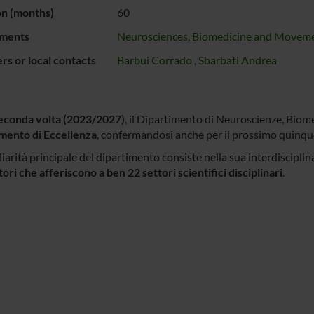
on (months)
60
ments
Neurosciences, Biomedicine and Moveme
s or local contacts
Barbui Corrado
,
Sbarbati Andrea
econda volta (2023/2027)
, il Dipartimento di Neuroscienze, Bio
mento di Eccellenza
, confermandosi anche per il prossimo quinquenn
iarità principale del dipartimento consiste nella sua interdiscipli
ori che afferiscono a ben 22 settori scientifici disciplinari
.