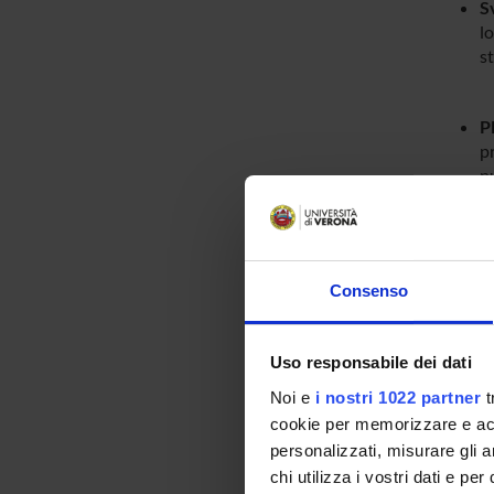
S
l
st
P
pr
nu
M
co
Consenso
n
Uso responsabile dei dati
D
di
Noi e
i nostri 1022 partner
t
t
cookie per memorizzare e acce
personalizzati, misurare gli an
chi utilizza i vostri dati e pe
Per sup