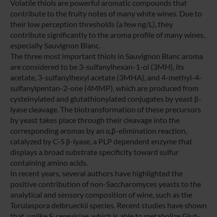
Volatile thiols are powerful aromatic compounds that
contribute to the fruity notes of many white wines. Due to
their low perception thresholds (a few ng/L), they
contribute significantly to the aroma profile of many wines,
especially Sauvignon Blanc.
The three most important thiols in Sauvignon Blanc aroma
are considered to be 3-sulfanylhexan-1-ol (3MH), its
acetate, 3-sulfanylhexyl acetate (3MHA), and 4-methyl-4-
sulfanylpentan-2-one (4MMP), which are produced from
cysteinylated and glutathionylated conjugates by yeast β-
lyase cleavage. The biotransformation of these precursors
by yeast takes place through their cleavage into the
corresponding aromas by an α,β-elimination reaction,
catalyzed by C-S β-lyase, a PLP dependent enzyme that
displays a broad substrate specificity toward sulfur
containing amino acids.
In recent years, several authors have highlighted the
positive contribution of non-Saccharomyces yeasts to the
analytical and sensory composition of wine, such as the
Torulaspora delbrueckii species. Recent studies have shown
that, unlike S. cerevisiae, which is able to metabolize Glut-