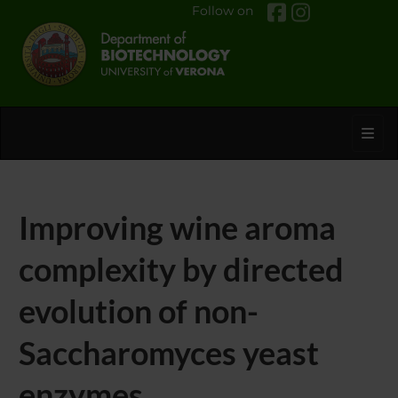
Follow on
Toggl
Improving wine aroma
complexity by directed
evolution of non-
Saccharomyces yeast
enzymes