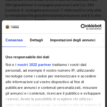
3SH (glutathione-S-conjugate precursor) and Cys-3SH
(cysteine-S- conjugate precursor), T. delbrueckii is only able
to metabolize the glutathionylated precursors and it is also
unable to release 4MMP.
Target of this project is to improve T. delbrueckii C-S lyase
catalytic activity toward cysteine-S-conjugates by means of
a directed evolution approach.
Consenso
Dettagli
Impostazioni degli annunci
In
To this aim we will use a random domain
mutagenesis/recombination method for short fragments
based on the physiological properties of S. cerevisiae
(MORPHING) that randomly introduces mutations in
Uso responsabile dei dati
specific protein segments using overlapping areas to favor
Noi e
i nostri 1022 partner
trattiamo i vostri dati
in vivo splicing and recombination in yeast. In a single step,
personali, ad esempio il vostro numero IP, utilizzando
this approach permits to assemble delimited randomly
tecnologie come i cookie per memorizzare e accedere
mutagenized regions with the remaining, unaltered
alle informazioni sul vostro dispositivo al fine di
fragments of a gene
pubblicare annunci e contenuti personalizzati, misurare
gli annunci e i contenuti, ricercare il pubblico e sviluppare
i servizi. Avete la possibilità di scegliere chi utilizza i
SPONSORS:
vostri dati e per quali scopi. Le vostre scelte in materia di