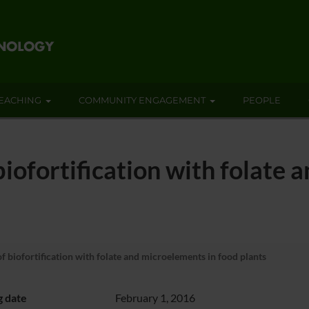
EACHING
COMMUNITY ENGAGEMENT
PEOPLE
biofortification with folate
of biofortification with folate and microelements in food plants
g date
February 1, 2016