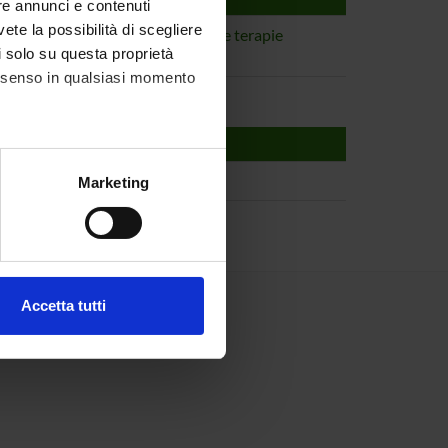
re annunci e contenuti
vete la possibilità di scegliere
ecnologie mediche e Resistenza alle terapie
li solo su questa proprietà
consenso in qualsiasi momento
alche metro,
Marketing
e specifiche (impronte
ezione dettagli
. Puoi
Accetta tutti
l media e per analizzare il
ostri partner che si occupano
azioni che hai fornito loro o