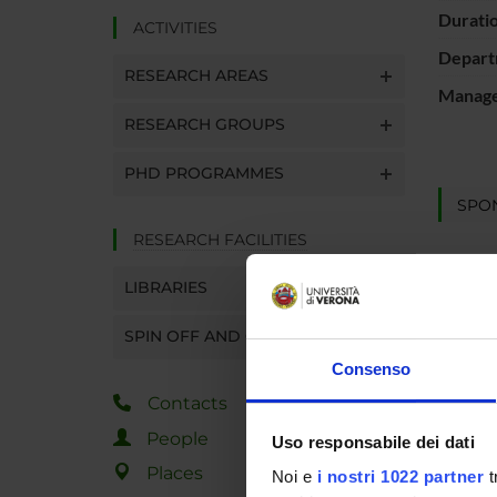
Durati
ACTIVITIES
Depart
RESEARCH AREAS
Manager
RESEARCH GROUPS
PHD PROGRAMMES
SPO
RESEARCH FACILITIES
LIBRARIES
SPIN OFF AND COMPANIES
PROJ
Consenso
Simonet
Contacts
People
Uso responsabile dei dati
Places
Noi e
i nostri 1022 partner
t
RESEA