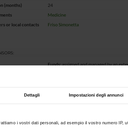
on (months)
24
ments
Medicine
s or local contacts
Friso Simonetta
NSORS:
Funds:
assigned and managed by an exte
ECT PARTICIPANTS
Dettagli
Impostazioni degli annunci
ta Friso
Full Professor
Silvia Ud
rattiamo i vostri dati personali, ad esempio il vostro numero IP, 
RCH AREAS INVOLVED IN THE PROJECT