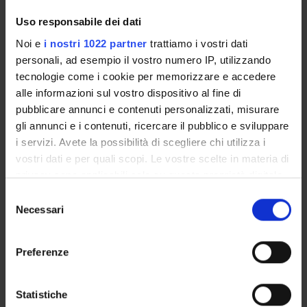
Biochimica e Biologia Molecolare
Uso responsabile dei dati
Biochemistry & Molecular Biology (DBT) (DBT)
Noi e
i nostri 1022 partner
trattiamo i vostri dati
Proteomica strutturale, funzionale e di espressione
personali, ad esempio il vostro numero IP, utilizzando
Biochemistry & Molecular Biology (DM) (DM)
tecnologie come i cookie per memorizzare e accedere
alle informazioni sul vostro dispositivo al fine di
Biochimica e Biologia Molecolare
pubblicare annunci e contenuti personalizzati, misurare
Biochemistry & Molecular Biology (DM) (DM)
gli annunci e i contenuti, ricercare il pubblico e sviluppare
Proteomica strutturale, funzionale e di espressione
i servizi. Avete la possibilità di scegliere chi utilizza i
Biochemistry & Molecular Biology (DNBM) (DNBM)
vostri dati e per quali scopi. Le vostre scelte in materia di
privacy sono applicabili solo su questa proprietà digitale
Biochimica e Biologia Molecolare
in cui avete effettuato le vostre scelte. È possibile
Selezione
Biochemistry & Molecular Biology (DNBM) (DNBM)
modificare o revocare il proprio consenso in qualsiasi
Necessari
del
momento dalla Dichiarazione sui cookie o facendo clic
Proteomica strutturale, funzionale e di espressione
consenso
Biochemistry & Molecular Biology (DSVR) (DSVR)
sull'icona di attivazione della privacy.
Preferenze
Biochimica e Biologia Molecolare
Con il tuo consenso, vorremmo anche:
Biochemistry & Molecular Biology (DSVR)
raccogliere informazioni sulla tua posizione
Statistiche