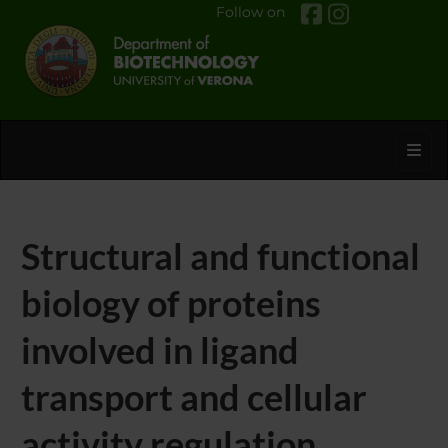
Follow on
Toggl
Structural and functional
biology of proteins
involved in ligand
transport and cellular
activity regulation