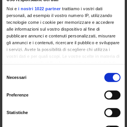
Ministero dell'Istruzione dell'Università e della Ricerca
Noi e
i nostri 1022 partner
trattiamo i vostri dati
Funds:
assigned and managed by an external body
personali, ad esempio il vostro numero IP, utilizzando
Syllabus:
FINANZMIUR - Finanziamento MIUR per la
tecnologie come i cookie per memorizzare e accedere
ricerca
alle informazioni sul vostro dispositivo al fine di
pubblicare annunci e contenuti personalizzati, misurare
gli annunci e i contenuti, ricercare il pubblico e sviluppare
PROJECT PARTICIPANTS
i servizi. Avete la possibilità di scegliere chi utilizza i
vostri dati e per quali scopi. Le vostre scelte in materia di
Massimiliano Perduca
privacy sono applicabili solo su questa proprietà digitale
Associate Professor
in cui avete effettuato le vostre scelte. È possibile
Selezione
modificare o revocare il proprio consenso in qualsiasi
Necessari
del
momento dalla Dichiarazione sui cookie o facendo clic
consenso
RESEARCH AREAS INVOLVED IN THE PROJECT
sull'icona di attivazione della privacy.
Preferenze
Proteomica strutturale, funzionale e di espressione
Con il tuo consenso, vorremmo anche:
Biochemistry & Molecular Biology (DBT)
raccogliere informazioni sulla tua posizione
Statistiche
Biochimica e Biologia Molecolare
geografica, con un'approssimazione di qualche
Biochemistry & Molecular Biology (DBT) (DBT)
metro,