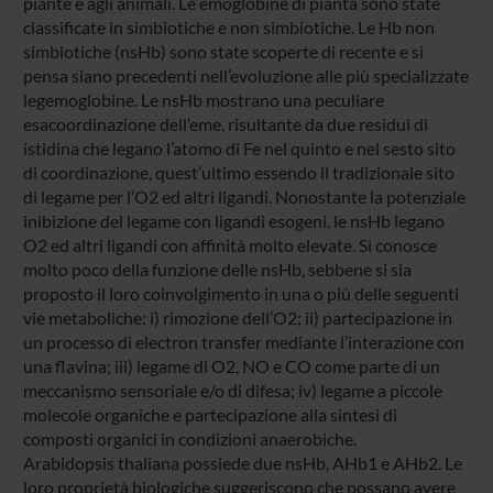
piante e agli animali. Le emoglobine di pianta sono state
classificate in simbiotiche e non simbiotiche. Le Hb non
simbiotiche (nsHb) sono state scoperte di recente e si
pensa siano precedenti nell’evoluzione alle più specializzate
legemoglobine. Le nsHb mostrano una peculiare
esacoordinazione dell’eme, risultante da due residui di
istidina che legano l’atomo di Fe nel quinto e nel sesto sito
di coordinazione, quest’ultimo essendo il tradizionale sito
di legame per l’O2 ed altri ligandi. Nonostante la potenziale
inibizione del legame con ligandi esogeni, le nsHb legano
O2 ed altri ligandi con affinità molto elevate. Si conosce
molto poco della funzione delle nsHb, sebbene si sia
proposto il loro coinvolgimento in una o più delle seguenti
vie metaboliche: i) rimozione dell’O2; ii) partecipazione in
un processo di electron transfer mediante l’interazione con
una flavina; iii) legame di O2, NO e CO come parte di un
meccanismo sensoriale e/o di difesa; iv) legame a piccole
molecole organiche e partecipazione alla sintesi di
composti organici in condizioni anaerobiche.
Arabidopsis thaliana possiede due nsHb, AHb1 e AHb2. Le
loro proprietà biologiche suggeriscono che possano avere