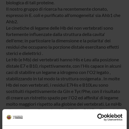
biologica di tali proteine.
Il nostro gruppo di ricerca ha recentemente clonato,
espresso in E. coli e purificato all'omogeneita' sia Ahb1 che
Ahb2.
Le cinetiche di legame delle Hb dei non vertebrati sono
fortemente influenzate dalla struttura della cavita'
dell'eme; in particolare la dimensione e la polarita' dei
residui che occupano la porzione distale esercitano effetti
sterici e dielettrici .
Le Hb (e Mb) dei vertebrati hanno His e Leu alla posizione
distale E7 e B10, rispettivamente, con l'His capace in alcuni
casi di stabilire un legame a idrogeno con l'O2 legato ,
stabilizzando in tal modo la struttura ossigenata . In molte
Hb dei non vertebrati, i residui E7His e B10Leu sono
sostituiti rispettivamente da Gln e Tyr/Phe, con il risultato
di creare un ristretto spazio per l'O2 ed affinita' di legame
molto maggiori rispetto alla globine dei vertebrati. Le nsHb
, che mostrano gli stessi residui E7His e B10Tyr/Phe nel sito
distale, possiedono elevata affinita' per l'O2 , dovuta
principalmente alle basse costanti di dissociazione. Si