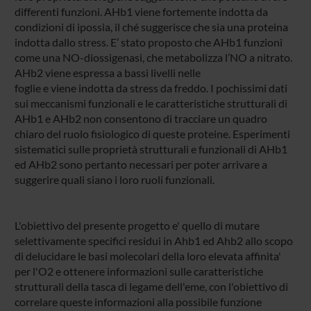
differenti funzioni. AHb1 viene fortemente indotta da
condizioni di ipossia, il ché suggerisce che sia una proteina
indotta dallo stress. E’ stato proposto che AHb1 funzioni
come una NO-diossigenasi, che metabolizza l’NO a nitrato.
AHb2 viene espressa a bassi livelli nelle
foglie e viene indotta da stress da freddo. I pochissimi dati
sui meccanismi funzionali e le caratteristiche strutturali di
AHb1 e AHb2 non consentono di tracciare un quadro
chiaro del ruolo fisiologico di queste proteine. Esperimenti
sistematici sulle proprietà strutturali e funzionali di AHb1
ed AHb2 sono pertanto necessari per poter arrivare a
suggerire quali siano i loro ruoli funzionali.
L'obiettivo del presente progetto e' quello di mutare
selettivamente specifici residui in Ahb1 ed Ahb2 allo scopo
di delucidare le basi molecolari della loro elevata affinita'
per l'O2 e ottenere informazioni sulle caratteristiche
strutturali della tasca di legame dell'eme, con l'obiettivo di
correlare queste informazioni alla possibile funzione