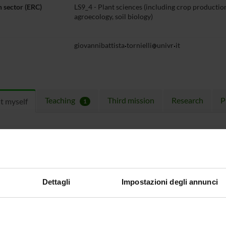
 sector (ERC)
LS9_4 - Plant sciences (including crop production
agroecology, soil biology)
giovannibattista
tornielli
univr
it
Teaching
Third mission
Research
P
t myself
1
ICE HOURS
, Hours 2:30 PM - 3:30 PM,
ato con il docente (giovannibattista.tornielli@univr.it)
Dettagli
Impostazioni degli annunci
ulum
Curriculum vitae ENG
(pdf, en, 590
Curriculum vitae ITA
(pdf, it, 1021 