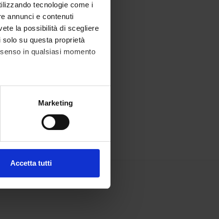
utilizzando tecnologie come i
re annunci e contenuti
vete la possibilità di scegliere
li solo su questa proprietà
consenso in qualsiasi momento
alche metro,
Marketing
e specifiche (impronte
ezione dettagli
. Puoi
Accetta tutti
l media e per analizzare il
ostri partner che si occupano
azioni che hai fornito loro o