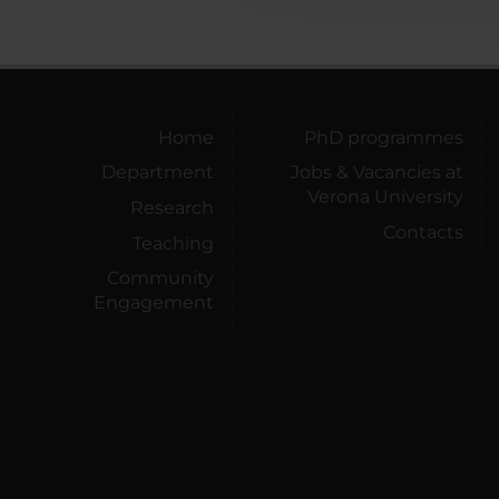
Home
PhD programmes
Department
Jobs & Vacancies at
Verona University
Research
Contacts
Teaching
Community
Engagement