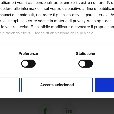
rattiamo i vostri dati personali, ad esempio il vostro numero IP, 
dere alle informazioni sul vostro dispositivo al fine di pubblica
nunci e i contenuti, ricercare il pubblico e sviluppare i servizi. A
r quali scopi. Le vostre scelte in materia di privacy sono applicabi
to le vostre scelte. È possibile modificare o revocare il proprio 
 o facendo clic sull'icona di attivazione della privacy.
mo anche:
oni sulla tua posizione geografica, con un'approssimazione di qu
Preferenze
Statistiche
spositivo, scansionandolo attivamente alla ricerca di caratteristich
aborati i tuoi dati personali e imposta le tue preferenze nella
s
consenso in qualsiasi momento dalla Dichiarazione sui cookie.
Accetta selezionati
nalizzare contenuti ed annunci, per fornire funzionalità dei socia
inoltre informazioni sul modo in cui utilizzi il nostro sito con i n
Share
icità e social media, i quali potrebbero combinarle con altre inform
lizzo dei loro servizi.