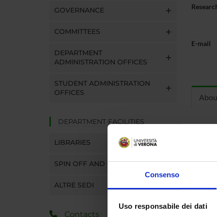
Research
GOVERNANCE
COMMITTEES
E-mail
DEPARTMENT
ADMINISTRATION OFFICES
STUDENT ADMINISTRATION
OFFICES
Abou
DEPARTMENT FACILITIES
OFF
LIBRARIES
Monday
SPIN OFF AND COMPANIES
Concord
Consenso
ALTRE SEDI
Curric
Uso responsabile dei dati
Contacts