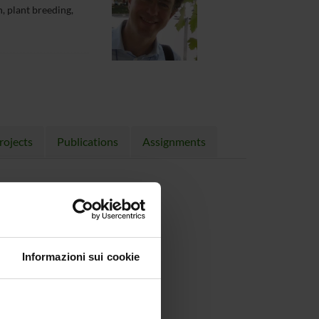
, plant breeding,
rojects
Publications
Assignments
Informazioni sui cookie
 KB, 18/01/23)
KB, 17/11/23)