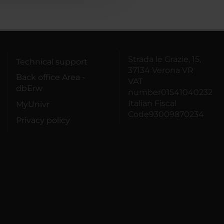
Strada le Grazie, 15,
Technical support
37134 Verona VR
Back office Area -
VAT
dbErw
number01541040232
Italian Fiscal
MyUnivr
Code93009870234
Privacy policy