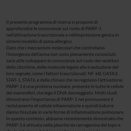
Il presente programma di ricerca si propone di
approfondire le conoscenze sul ruolo di PARP-1
nell’attivazione trascrizionale e nell’espressione genica in
sistemi modello di asma allergico.
Dato che i meccanismi molecolari che controllano
l’insorgenza dell’asma non sono pienamente conosciuti,
sarà utile sviluppare le conoscenze sul ruolo dei recettori
delle citochine, delle molecole legate alla trasduzione del
loro segnale, come i fattori trascrizionali: NF-kB, GATA3,
STAT-1, STAT6, e delle chinasi che ne regolano l’attivazione.
PARP-1 è una proteina nucleare, presente in tutte le cellule
dei mammiferi, che lega il DNA danneggiato. Molti studi
dimostrano l’importanza di PARP-1 nel promuovere il
reclutamento di cellule infiammatorie e quindi indurre
danno tissutale in varie forme di infiammazione polmonare.
In questo contesto, abbiamo recentemente dimostrato che
PARP-1 è attivata nella pleurite da carragenina del topo e