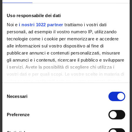
sequenze promotrici dei geni da essi attivati.
Uso responsabile dei dati
ENTI FINANZIATORI:
Noi e
i nostri 1022 partner
trattiamo i vostri dati
personali, ad esempio il vostro numero IP, utilizzando
PRIN VALUTATO POSITIVAMENTE
tecnologie come i cookie per memorizzare e accedere
Finanziamento:
richiesto
alle informazioni sul vostro dispositivo al fine di
Programma:
PRIN
pubblicare annunci e contenuti personalizzati, misurare
gli annunci e i contenuti, ricercare il pubblico e sviluppare
i servizi. Avete la possibilità di scegliere chi utilizza i
PARTECIPANTI AL PROGETTO
vostri dati e per quali scopi. Le vostre scelte in materia di
privacy sono applicabili solo su questa proprietà digitale
Marta Vittoria Menegazzi
in cui avete effettuato le vostre scelte. È possibile
Selezione
Professore associato
modificare o revocare il proprio consenso in qualsiasi
Necessari
del
momento dalla Dichiarazione sui cookie o facendo clic
consenso
sull'icona di attivazione della privacy.
Preferenze
AREE DI RICERCA COINVOLTE DAL PROGETTO
Con il tuo consenso, vorremmo anche:
Proteomica strutturale, funzionale e di espressione
raccogliere informazioni sulla tua posizione