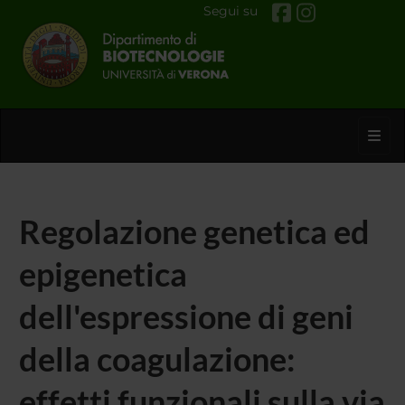
Segui su
Toggl
Regolazione genetica ed
epigenetica
dell'espressione di geni
della coagulazione:
effetti funzionali sulla via