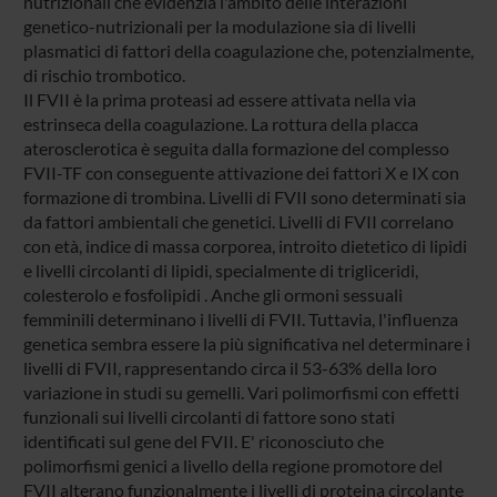
nutrizionali che evidenzia l'ambito delle interazioni
genetico-nutrizionali per la modulazione sia di livelli
plasmatici di fattori della coagulazione che, potenzialmente,
di rischio trombotico.
Il FVII è la prima proteasi ad essere attivata nella via
estrinseca della coagulazione. La rottura della placca
aterosclerotica è seguita dalla formazione del complesso
FVII-TF con conseguente attivazione dei fattori X e IX con
formazione di trombina. Livelli di FVII sono determinati sia
da fattori ambientali che genetici. Livelli di FVII correlano
con età, indice di massa corporea, introito dietetico di lipidi
e livelli circolanti di lipidi, specialmente di trigliceridi,
colesterolo e fosfolipidi . Anche gli ormoni sessuali
femminili determinano i livelli di FVII. Tuttavia, l'influenza
genetica sembra essere la più significativa nel determinare i
livelli di FVII, rappresentando circa il 53-63% della loro
variazione in studi su gemelli. Vari polimorfismi con effetti
funzionali sui livelli circolanti di fattore sono stati
identificati sul gene del FVII. E' riconosciuto che
polimorfismi genici a livello della regione promotore del
FVII alterano funzionalmente i livelli di proteina circolante