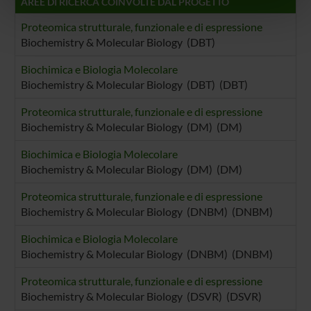
AREE DI RICERCA COINVOLTE DAL PROGETTO
nostri partner che si occupano di analisi dei dati web,
pubblicità e social media, i quali potrebbero combinarle
Proteomica strutturale, funzionale e di espressione
Biochemistry & Molecular Biology (DBT)
con altre informazioni che hai fornito loro o che hanno
raccolto dal tuo utilizzo dei loro servizi.
Biochimica e Biologia Molecolare
Biochemistry & Molecular Biology (DBT) (DBT)
Proteomica strutturale, funzionale e di espressione
Biochemistry & Molecular Biology (DM) (DM)
Biochimica e Biologia Molecolare
Biochemistry & Molecular Biology (DM) (DM)
Proteomica strutturale, funzionale e di espressione
Biochemistry & Molecular Biology (DNBM) (DNBM)
Biochimica e Biologia Molecolare
Biochemistry & Molecular Biology (DNBM) (DNBM)
Proteomica strutturale, funzionale e di espressione
Biochemistry & Molecular Biology (DSVR) (DSVR)