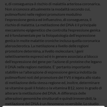
e, di conseguenza il rischio di malattia arteriosa coronarica.
Non si conosce attualmente la modalità secondo cui,
polimorfismi nelle regioni promotore modulino
l'espressione genica ed influenzino, di conseguenza, il
rischio di malattia. La metilazione del DNA è il principale
meccanismo epigenetico che controlla l'espressione genica
ed è fondamentale per la fisiopatologia dell'espressione
genica in molte malattie croniche inclusa quella coronarica
aterosclerotica. La metilazione a livello delle regioni
promotore determina, a livello molecolare, i geni
selettivamente espressi ed è in genere associata al blocco
dell'espressione del gene per l'azione di proteine che legano
il DNA nelle regioni metilate. E' pertanto importante
stabilire se l'alterazione di espressione genica indotta da
polimorfismi noti del promotore del FVII è legata allo stato
di metilazione della stessa regione ed, inoltre, determinare
se vitamine quali il folato o la vitamina B12, sono in grado di
alterare la metilazione del DNA. A differenza delle
alterazioni genomiche strutturali e quindi irreversibili, la
metilazione del DNA è un fenomeno reversibile. Lo studio