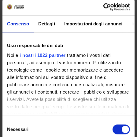
dei polimorfismi e della metilazione delle regioni promotore
dei geni della via del FVII-TF e TFPI, e' di considerevole
importanza per le potenziali implicazioni sulla modulazione
dei livelli di proteine circolanti e del rischio di malattia
Consenso
Dettagli
Impostazioni degli annunci
In
aterosclerotica coronarica.
Uso responsabile dei dati
ENTI FINANZIATORI:
Noi e
i nostri 1022 partner
trattiamo i vostri dati
MIUR - PRIN
personali, ad esempio il vostro numero IP, utilizzando
Finanziamento:
assegnato e gestito da un ente esterno
tecnologie come i cookie per memorizzare e accedere
all'ateneo
alle informazioni sul vostro dispositivo al fine di
pubblicare annunci e contenuti personalizzati, misurare
gli annunci e i contenuti, ricercare il pubblico e sviluppare
i servizi. Avete la possibilità di scegliere chi utilizza i
PARTECIPANTI AL PROGETTO
vostri dati e per quali scopi. Le vostre scelte in materia di
Claudia Bozzini
privacy sono applicabili solo su questa proprietà digitale
in cui avete effettuato le vostre scelte. È possibile
Selezione
Simonetta Friso
modificare o revocare il proprio consenso in qualsiasi
Necessari
del
Professore ordinario
momento dalla Dichiarazione sui cookie o facendo clic