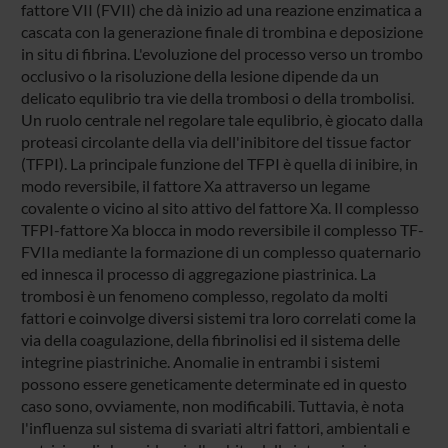
fattore VII (FVII) che dà inizio ad una reazione enzimatica a
cascata con la generazione finale di trombina e deposizione
in situ di fibrina. L'evoluzione del processo verso un trombo
occlusivo o la risoluzione della lesione dipende da un
delicato equlibrio tra vie della trombosi o della trombolisi.
Un ruolo centrale nel regolare tale equlibrio, è giocato dalla
proteasi circolante della via dell'inibitore del tissue factor
(TFPI). La principale funzione del TFPI è quella di inibire, in
modo reversibile, il fattore Xa attraverso un legame
covalente o vicino al sito attivo del fattore Xa. Il complesso
TFPI-fattore Xa blocca in modo reversibile il complesso TF-
FVIIa mediante la formazione di un complesso quaternario
ed innesca il processo di aggregazione piastrinica. La
trombosi è un fenomeno complesso, regolato da molti
fattori e coinvolge diversi sistemi tra loro correlati come la
via della coagulazione, della fibrinolisi ed il sistema delle
integrine piastriniche. Anomalie in entrambi i sistemi
possono essere geneticamente determinate ed in questo
caso sono, ovviamente, non modificabili. Tuttavia, è nota
l'influenza sul sistema di svariati altri fattori, ambientali e