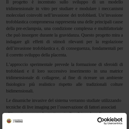
Il progetto è incentrato sullo sviluppo di un modello
tridimensionale in vitro per studiare e modulare i meccanismi
molecolari coinvolti nell’invasione dei trofoblasti. Un’invasione
trofoblastica compromessa rappresenta una delle principali cause
della pre-eclampsia, una condizione complessa e multifattoriale
che può insorgere durante la gravidanza. Questo progetto mira a
indagare gli effetti di stimoli rilevanti per la regolazione
dell’invasione trofoblastica e, di conseguenza, fondamentali per
il corretto sviluppo della placenta.
L’approccio sperimentale prevede la formazione di sferoidi di
trofoblasti e il loro successivo inserimento in una matrice
tridimensionale di collagene, al fine di ricreare un ambiente
fisiologico più realistico rispetto alle tradizionali colture
bidimensionali.
Le dinamiche invasive del sistema verranno studiate utilizzando
tecniche di live imaging per l’osservazione di fattori associati
all’invasione, come le strutture simili agli invadopodi