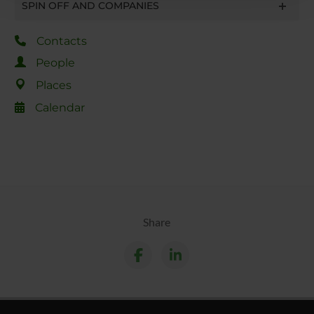
SPIN OFF AND COMPANIES
con altre informazioni che hai fornito loro o che hanno
raccolto dal tuo utilizzo dei loro servizi.
Contacts
People
Places
Calendar
Share