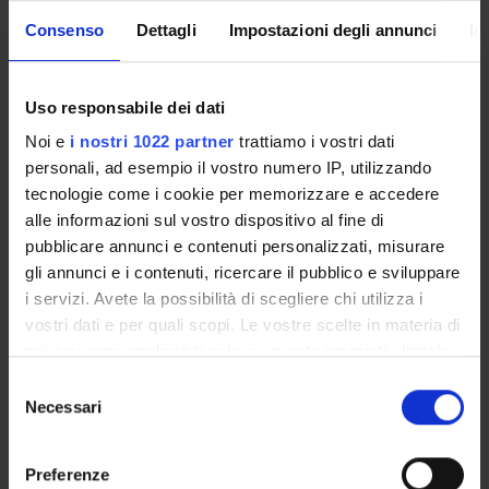
PROJECT PARTICIPANTS
Consenso
Dettagli
Impostazioni degli annunci
In
Linda Cremonesi
Research Scholarship Holders
Uso responsabile dei dati
Alessia Dallatana
Noi e
i nostri 1022 partner
trattiamo i vostri dati
PhD student
personali, ad esempio il vostro numero IP, utilizzando
tecnologie come i cookie per memorizzare e accedere
Luca Giacomello
alle informazioni sul vostro dispositivo al fine di
Associate Professor
pubblicare annunci e contenuti personalizzati, misurare
Giulio Innamorati
gli annunci e i contenuti, ricercare il pubblico e sviluppare
Technical-administrative staff
i servizi. Avete la possibilità di scegliere chi utilizza i
vostri dati e per quali scopi. Le vostre scelte in materia di
privacy sono applicabili solo su questa proprietà digitale
RESEARCH AREAS INVOLVED IN THE PROJECT
in cui avete effettuato le vostre scelte. È possibile
Selezione
modificare o revocare il proprio consenso in qualsiasi
Necessari
Biologia cellulare, Biologia dello sviluppo e rigenerazione cel
del
momento dalla Dichiarazione sui cookie o facendo clic
Gene therapy, cell therapy, regenerative medicine
consenso
sull'icona di attivazione della privacy.
Preferenze