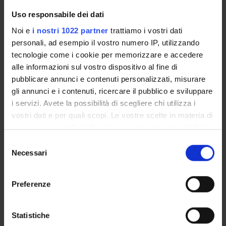
Giulio Innamorati
Uso responsabile dei dati
Technical-administrative staff
Noi e
i nostri 1022 partner
trattiamo i vostri dati
personali, ad esempio il vostro numero IP, utilizzando
tecnologie come i cookie per memorizzare e accedere
COLLABORATORI ESTERNI
alle informazioni sul vostro dispositivo al fine di
pubblicare annunci e contenuti personalizzati, misurare
Michele Bovi
gli annunci e i contenuti, ricercare il pubblico e sviluppare
Nanomnia CTO Nanomnia
i servizi. Avete la possibilità di scegliere chi utilizza i
Stefania Boi
vostri dati e per quali scopi. Le vostre scelte in materia di
Nanomnia R&D Specialist Nanomnia
privacy sono applicabili solo su questa proprietà digitale
in cui avete effettuato le vostre scelte. È possibile
Selezione
modificare o revocare il proprio consenso in qualsiasi
Necessari
del
momento dalla Dichiarazione sui cookie o facendo clic
RESEARCH AREAS INVOLVED IN THE PROJECT
consenso
sull'icona di attivazione della privacy.
Biologia cellulare, Biologia dello sviluppo e rigenerazione cel
Preferenze
Gene therapy, cell therapy, regenerative medicine
Con il tuo consenso, vorremmo anche:
raccogliere informazioni sulla tua posizione
Statistiche