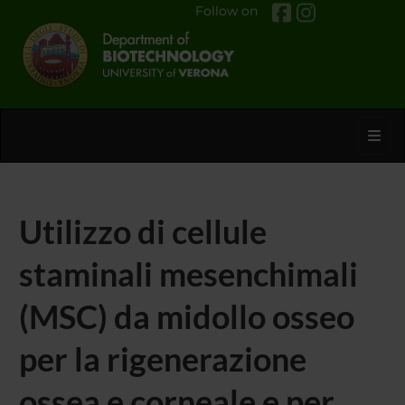
Follow on
Toggl
Utilizzo di cellule
staminali mesenchimali
(MSC) da midollo osseo
per la rigenerazione
ossea e corneale e per