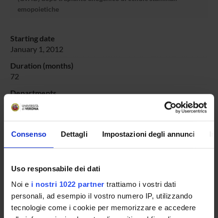
emopoietiche
Starting date
January 1, 2012
Duration (months)
72
Departments
Department of Engineering for Innovation Medicine
,
Medicine
Managers or local contacts
Consenso
Dettagli
Impostazioni degli annunci
In
Krampera Mauro
Uso responsabile dei dati
Noi e
i nostri 1022 partner
trattiamo i vostri dati
SPONSORS:
personali, ad esempio il vostro numero IP, utilizzando
tecnologie come i cookie per memorizzare e accedere
Fondazione Cariverona