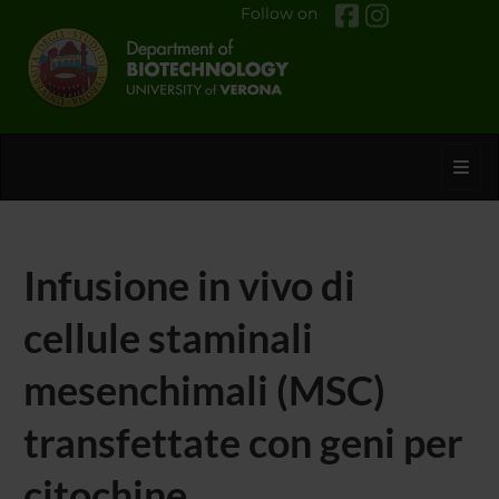
Follow on
Toggl
Infusione in vivo di
cellule staminali
mesenchimali (MSC)
transfettate con geni per
citochine