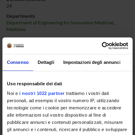
24
Departments
Department of Engineering for Innovation Medicine
,
Medicine
Managers or local contacts
Krampera Mauro
Consenso
Dettagli
Impostazioni degli annunci
In
SPONSORS:
Uso responsabile dei dati
Ministero dell'Istruzione dell'Università e della Ricerca
Noi e
i nostri 1022 partner
trattiamo i vostri dati
Funds:
assigned and managed by the department
personali, ad esempio il vostro numero IP, utilizzando
tecnologie come i cookie per memorizzare e accedere
alle informazioni sul vostro dispositivo al fine di
PROJECT PARTICIPANTS
pubblicare annunci e contenuti personalizzati, misurare
gli annunci e i contenuti, ricercare il pubblico e sviluppare
Mauro Krampera