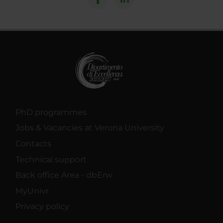
PhD programmes
Jobs & Vacancies at Verona University
Contacts
Technical support
Back office Area - dbErw
MyUnivr
Privacy policy