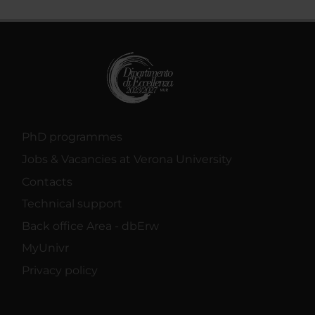
PhD programmes
Jobs & Vacancies at Verona University
Contacts
Technical support
Back office Area - dbErw
MyUnivr
Privacy policy