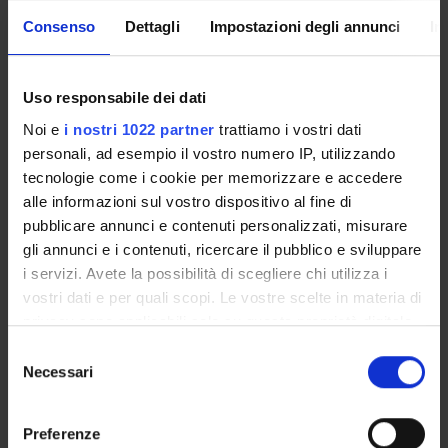
Consenso
Dettagli
Impostazioni degli annunci
In
ERASMUS
DEPARTMENT
EQUIPMENT LIST
Uso responsabile dei dati
Noi e
i nostri 1022 partner
trattiamo i vostri dati
personali, ad esempio il vostro numero IP, utilizzando
tecnologie come i cookie per memorizzare e accedere
DEPARTMENTAL
PLS - NATIONAL PLAN
FORMS
FOR BIOLOGY AND
alle informazioni sul vostro dispositivo al fine di
BIOTECHNOLOGY
pubblicare annunci e contenuti personalizzati, misurare
gli annunci e i contenuti, ricercare il pubblico e sviluppare
i servizi. Avete la possibilità di scegliere chi utilizza i
vostri dati e per quali scopi. Le vostre scelte in materia di
WORK WITH US
MODULISTICA DI
DIPARTIMENTO
privacy sono applicabili solo su questa proprietà digitale
in cui avete effettuato le vostre scelte. È possibile
Selezione
modificare o revocare il proprio consenso in qualsiasi
Necessari
del
momento dalla Dichiarazione sui cookie o facendo clic
consenso
PHENBIOTECH
GUIDA AI SERVIZI
sull'icona di attivazione della privacy.
Preferenze