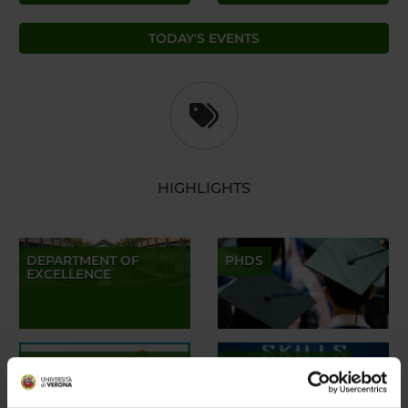
TODAY'S EVENTS
HIGHLIGHTS
DEPARTMENT OF
PHDS
EXCELLENCE
REGIONAL INNOVATION
SKILLS RESEARCH
NETWORKS