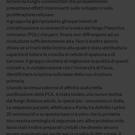
lectine da funghi commestibili che probabilmente
presentano effetti interessanti sullo sviluppo e sulla
proliferazione cellulare.
Il gruppo ha già riprodotto gli esperimenti di
cristallizzazione su una lectina isolata dal fungo Pleurotus
ostreatus (POL) che pero' finora non diffrangono ad un
risoluzione sufficientemente alta. Non è inoltre ancora
chiaro se si tratti della lectina alla quale è stata attribuita la
capacità di inibire la crescita di cellule di epatoma e di
sarcoma. Il gruppo cercherà di migliorare la qualità di questi
cristalli e, in collaborazione con l'Università di Pavia,
identificherà la lectina sulla base della sua struttura
primaria.
Usando la stessa colonna di affinità usata nella
purificazione della POL, è stata isolata una nuova lectina
dal fungo Boletus edulis, la specie piu' consumata in Italia.
La sequenza parziale, effettuata a Pavia, ha definito i primi
20 aminoacidi e su questa base si è visto che la proteina
non mostra omologia di sequenza con altre proteine note.
Sono stati inoltre preparati cristalli che devono ancora
essere esaminati per verificare la qualità di diffrazione. Il