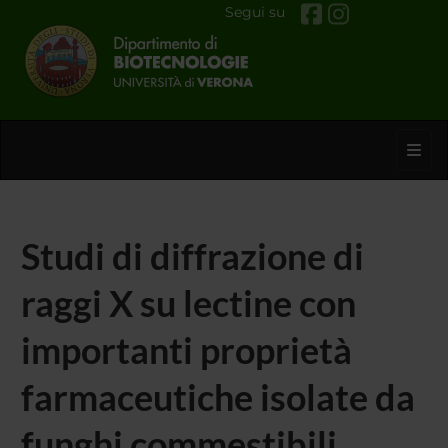
Segui su
Toggl
Studi di diffrazione di
raggi X su lectine con
importanti proprietà
farmaceutiche isolate da
funghi commestibili.