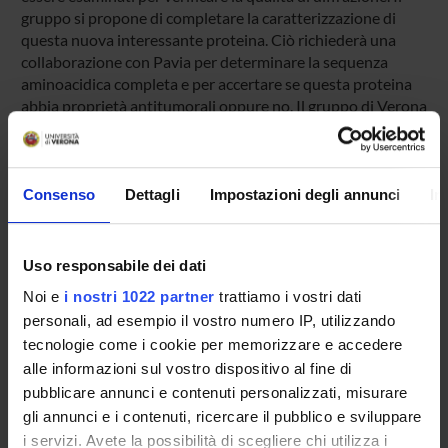
gruppo si propone di completare la caratterizzazione di
questa nuova interessante proteina. Ciò richiederà una
collaborazione con Pavia per determinare la sequenza
aminoacidica completa e per accertare se questa proteina
abbia proprietà antitumorali oppure no. Il gruppo di Verona
si concentrerà sulla determinazione della struttura
tridimensionale della proteina e sull'analisi delle
caratteristiche del suo/suoi siti di legame.
Consenso
Dettagli
Impostazioni degli annunci
In
ENTI FINANZIATORI:
Uso responsabile dei dati
Ateneo
Noi e
i nostri 1022 partner
trattiamo i vostri dati
Finanziamento:
assegnato e gestito dal Dipartimento
personali, ad esempio il vostro numero IP, utilizzando
Programma:
RICATENEO - Finanziamenti d'Ateneo per la
Ricerca Scientifica
tecnologie come i cookie per memorizzare e accedere
alle informazioni sul vostro dispositivo al fine di
pubblicare annunci e contenuti personalizzati, misurare
gli annunci e i contenuti, ricercare il pubblico e sviluppare
PARTECIPANTI AL PROGETTO
i servizi. Avete la possibilità di scegliere chi utilizza i