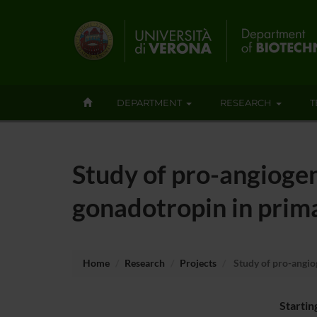
DEPARTMENT
RESEARCH
T
Study of pro-angioge
gonadotropin in prima
Home
Research
Projects
Study of pro-angio
Startin