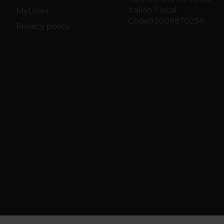
Italian Fiscal
MyUnivr
Code93009870234
Privacy policy