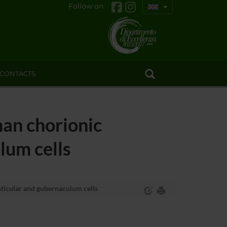
Follow on
CONTACTS
an chorionic
lum cells
ticular and gubernaculum cells