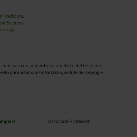
on Medicine
,
nt Sciences
,
ecology
a mostrato un aumento volumetrico del testicolo
ello parenchimale (interstizio, cellule del Leydig e
o
ampieri
Associate Professor