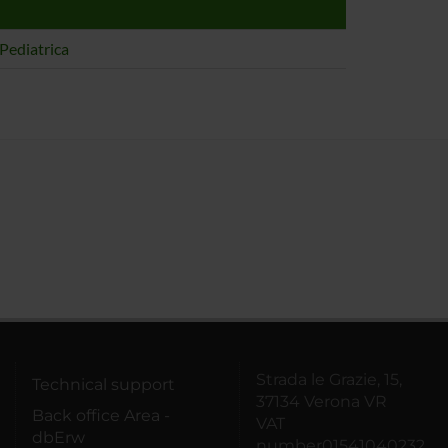
Pediatrica
Strada le Grazie, 15,
Technical support
37134 Verona VR
Back office Area -
VAT
dbErw
number01541040232