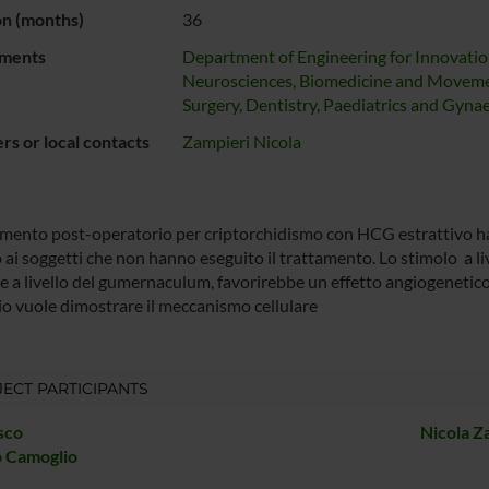
on (months)
36
ments
Department of Engineering for Innovati
Neurosciences, Biomedicine and Moveme
Surgery, Dentistry, Paediatrics and Gyna
s or local contacts
Zampieri Nicola
tamento post-operatorio per criptorchidismo con HCG estrattivo h
 ai soggetti che non hanno eseguito il trattamento. Lo stimolo a liv
) e a livello del gumernaculum, favorirebbe un effetto angiogenetic
io vuole dimostrare il meccanismo cellulare
ECT PARTICIPANTS
sco
Nicola Z
o Camoglio