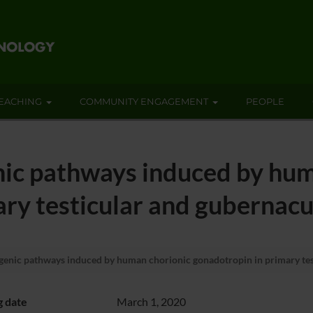
EACHING
COMMUNITY ENGAGEMENT
PEOPLE
nic pathways induced by hum
ry testicular and gubernacu
genic pathways induced by human chorionic gonadotropin in primary tes
g date
March 1, 2020