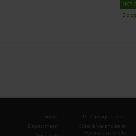
SECTI
Biolog
Home
PhD programmes
Department
Jobs & Vacancies at
Verona University
Research