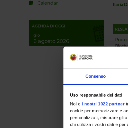
Calendar
Ilaria 
AGENDA DI OGGI
RESEA
gio
Proteo
6 agosto 2026
Bioche
Biochi
Bioche
Proteo
Consenso
Bioch
Biochi
Uso responsabile dei dati
Bioch
Noi e
i nostri 1022 partner
t
Proteo
cookie per memorizzare e acce
Bioch
personalizzati, misurare gli an
chi utilizza i vostri dati e pe
Biochi