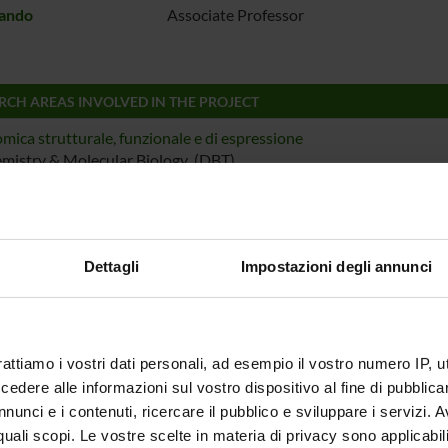
Dando
Associate Professor
RCH AREAS INVOLVED IN THE PROJECT
mica strutturale, funzionale e di espressione
mistry & Molecular Biology (DBT)
mica e Biologia Molecolare
mistry & Molecular Biology (DBT) (DBT)
mica strutturale, funzionale e di espressione
Dettagli
Impostazioni degli annunci
emistry & Molecular Biology (DM) (DM)
mica e Biologia Molecolare
emistry & Molecular Biology (DM) (DM)
rattiamo i vostri dati personali, ad esempio il vostro numero IP, 
mica strutturale, funzionale e di espressione
dere alle informazioni sul vostro dispositivo al fine di pubblica
emistry & Molecular Biology (DNBM) (DNBM)
nunci e i contenuti, ricercare il pubblico e sviluppare i servizi. A
r quali scopi. Le vostre scelte in materia di privacy sono applicabi
mica e Biologia Molecolare