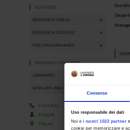
Durati
ACTIVITIES
Depart
RESEARCH AREAS
Manager
RESEARCH GROUPS
PHD PROGRAMMES
SPO
RESEARCH FACILITIES
MUR - 
dell'Un
LIBRARIES
Ricerc
SPIN OFF AND COMPANIES
Consenso
PROJ
Contacts
Giovann
Uso responsabile dei dati
People
Noi e
i nostri 1022 partner
t
Places
cookie per memorizzare e acce