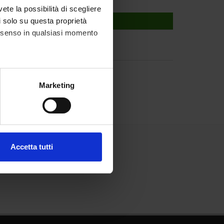
vete la possibilità di scegliere
li solo su questa proprietà
consenso in qualsiasi momento
ied plant biology
alche metro,
Marketing
e specifiche (impronte
ezione dettagli
. Puoi
Accetta tutti
l media e per analizzare il
ostri partner che si occupano
azioni che hai fornito loro o