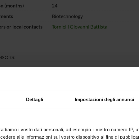
on (months)
24
ments
Biotechnology
s or local contacts
Tornielli Giovanni Battista
NSORS:
Ministero
Funds:
assigned and managed by the de
iversità e della
a
Dettagli
Impostazioni degli annunci
ECT PARTICIPANTS
i Battista Tornielli
Professor from another
university
rattiamo i vostri dati personali, ad esempio il vostro numero IP, 
dere alle informazioni sul vostro dispositivo al fine di pubblica