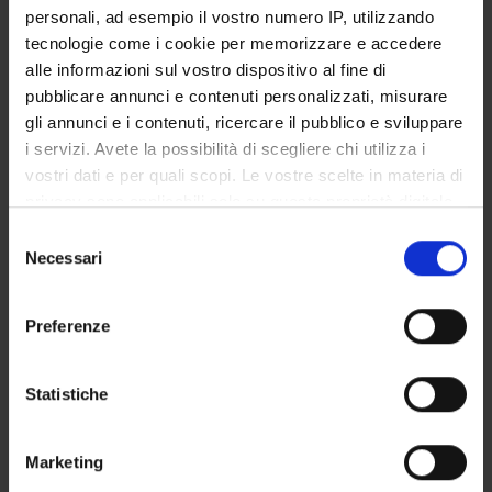
Innovation.
personali, ad esempio il vostro numero IP, utilizzando
tecnologie come i cookie per memorizzare e accedere
alle informazioni sul vostro dispositivo al fine di
pubblicare annunci e contenuti personalizzati, misurare
PROJECT PARTICIPANTS
gli annunci e i contenuti, ricercare il pubblico e sviluppare
Giuseppe Lippi
i servizi. Avete la possibilità di scegliere chi utilizza i
Full Professor
vostri dati e per quali scopi. Le vostre scelte in materia di
privacy sono applicabili solo su questa proprietà digitale
in cui avete effettuato le vostre scelte. È possibile
Selezione
modificare o revocare il proprio consenso in qualsiasi
RESEARCH AREAS INVOLVED IN THE PROJECT
Necessari
del
momento dalla Dichiarazione sui cookie o facendo clic
consenso
Proteomica strutturale, funzionale e di espressione
sull'icona di attivazione della privacy.
Biochemistry & Molecular Biology (DBT)
Preferenze
Con il tuo consenso, vorremmo anche:
Biochimica e Biologia Molecolare
Biochemistry & Molecular Biology (DBT) (DBT)
raccogliere informazioni sulla tua posizione
Statistiche
geografica, con un'approssimazione di qualche
Proteomica strutturale, funzionale e di espressione
metro,
Biochemistry & Molecular Biology (DM) (DM)
Marketing
Identificare il tuo dispositivo, scansionandolo