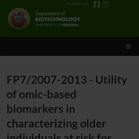
Follow on
Toggl
FP7/2007-2013 - Utility
of omic-based
biomarkers in
characterizing older
individuals at risk for