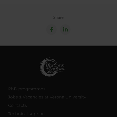
Share
PhD programmes
Jobs & Vacancies at Verona University
Contacts
Technical support