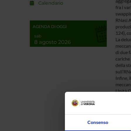
aggrega
Calendario
fra i v
swappin
RNasi A
produzi
AGENDA DI OGGI
124), c
sab
La deluc
8 agosto 2026
meccani
di due f
cariche 
della st
sull’RNA
Infine, 
meccanic
Unità O
ENTI
Ministe
Consenso
dell'Un