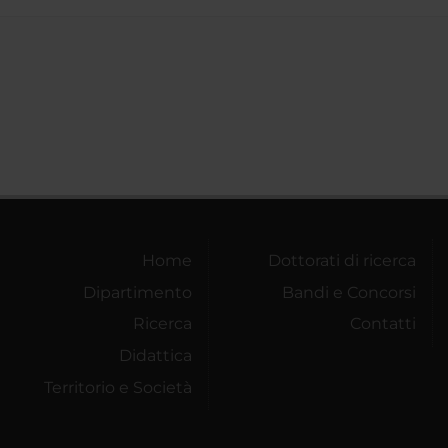
Home
Dottorati di ricerca
Dipartimento
Bandi e Concorsi
Ricerca
Contatti
Didattica
Territorio e Società