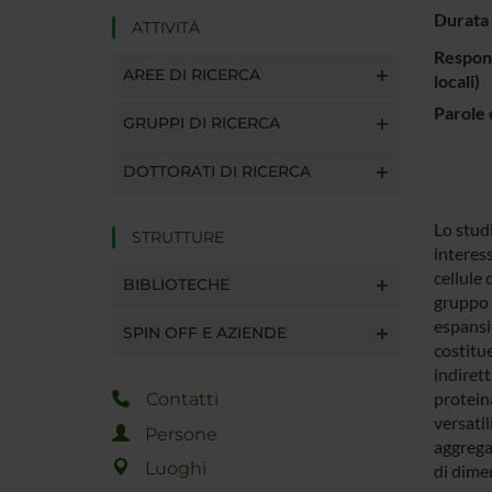
Durata 
ATTIVITÀ
Respons
AREE DI RICERCA
locali)
Parole 
GRUPPI DI RICERCA
DOTTORATI DI RICERCA
Lo stud
STRUTTURE
interes
cellule 
BIBLIOTECHE
gruppo 
espansi
SPIN OFF E AZIENDE
costitue
indiret
proteina
Contatti
versatil
Persone
aggrega
Luoghi
di dimer