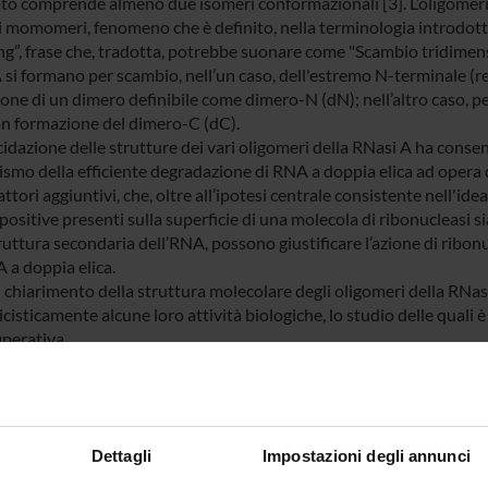
to comprende almeno due isomeri conformazionali [3]. L’oligomeriz
ari momomeri, fenomeno che è definito, nella terminologia introdot
g”, frase che, tradotta, potrebbe suonare come "Scambio tridimensi
 si formano per scambio, nell’un caso, dell'estremo N-terminale (r
one di un dimero definibile come dimero-N (dN); nell’altro caso, p
on formazione del dimero-C (dC).
idazione delle strutture dei vari oligomeri della RNasi A ha consent
smo della efficiente degradazione di RNA a doppia elica ad opera d
attori aggiuntivi, che, oltre all’ipotesi centrale consistente nell'ide
positive presenti sulla superficie di una molecola di ribonucleasi 
ruttura secondaria dell’RNA, possono giustificare l’azione di ribon
 a doppia elica.
il chiarimento della struttura molecolare degli oligomeri della RNa
isticamente alcune loro attività biologiche, lo studio delle quali è
perativa.
 FINANZIATORI:
ro dell'Istruzione
Finanziamento:
assegnato e gestito dal 
Dettagli
Impostazioni degli annunci
iversità e della
Programma:
COFIN - Progetti di Ricerca 