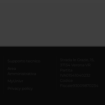
Strada le Grazie, 15,
Supporto tecnico
37134 Verona VR
Area
Partita
Amministrativa
IVA01541040232
Codice
MyUnivr
Fiscale93009870234
Privacy policy