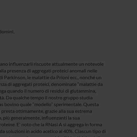
domini,
sano influenzarli riscuote attualmente un notevole
lla presenza di aggregati proteici anomali nelle
 di Parkinson, le malattie da Prioni ecc., nonché un
nza di aggregati proteici, denominate “malattie da
rega quando il numero di residui di glutammina,
nità. Da qualche tempo il nostro gruppo studia
as bovino quale “modello” sperimentale. Questa
si presta ottimamente, grazie alla sua estrema
 o, più generalmente, influenzanti la sua
oteine. E' noto che la RNasi A si aggrega in forma
 da soluzioni in acido acetico al 40%. Ciascun tipo di