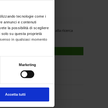
utilizzando tecnologie come i
re annunci e contenuti
vete la possibilità di scegliere
Libonati
Incaricato alla ricerca
li solo su questa proprietà
consenso in qualsiasi momento
alche metro,
Marketing
e specifiche (impronte
ezione dettagli
. Puoi
Accetta tutti
l media e per analizzare il
ostri partner che si occupano