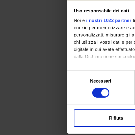
Ricerc
Uso responsabile dei dati
Noi e
i nostri 1022 partner
t
PART
cookie per memorizzare e acce
personalizzati, misurare gli an
Giovan
chi utilizza i vostri dati e pe
digitale in cui avete effettua
dalla Dichiarazione sui cookie
AREE 
Con il tuo consenso, vorrem
Selezione
Proteo
raccogliere informazi
Necessari
del
Bioche
Identificare il tuo di
consenso
Biochi
digitali).
Bioche
Approfondisci come vengono el
modificare o ritirare il tuo 
Proteo
Rifiuta
Bioch
Utilizziamo i cookie per perso
Biochi
nostro traffico. Condividiamo 