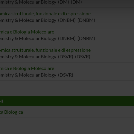
emistry & Molecular Biology (DM) (DM)
icità e social media, i quali potrebbero combinarle con altre inform
lizzo dei loro servizi.
mica strutturale, funzionale e di espressione
emistry & Molecular Biology (DNBM) (DNBM)
mica e Biologia Molecolare
emistry & Molecular Biology (DNBM) (DNBM)
mica strutturale, funzionale e di espressione
mistry & Molecular Biology (DSVR) (DSVR)
mica e Biologia Molecolare
mistry & Molecular Biology (DSVR)
NI
a Biologica