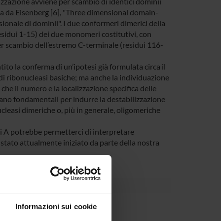
zazione avviene per scambio di identici dominii
ta da Eisenberg [6], "Three dimensional domain-
onale di dominii". I due conformeri dimerici della
esidui 1-15) dei due monomeri costitutivi, con
er scambio dell’estremo C-terminale (residui 116-
ito la conferma di un’ipotesi già formulata circa il
i ribonucleasi basiche; ma anche la individuazione
a che il numero e la localizzazione specifica delle
siano fondamentali per indurre la destabilizzazione
ucleasi dimeriche o, più in generale, oligomeriche
si A potrebbe permetterci di interpretare
 stato attualmente iniziato da parte della nostra
Dipartimento
Informazioni sui cookie
di Interesse Nazionale