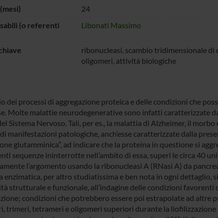
(mesi)
24
abili (o referenti
Libonati Massimo
chiave
ribonucleasi, scambio tridimensionale di 
oligomeri, attività biologiche
io dei processi di aggregazione proteica e delle condizioni che pos
se. Molte malattie neurodegenerative sono infatti caratterizzate da
del Sistema Nervoso. Tali, per es., la malattia di Alzheimer, il morbo
di manifestazioni patologiche, anch’esse caratterizzate dalla prese
one glutamminica”, ad indicare che la proteina in questione si agg
nti sequenze ininterrotte nell’ambito di essa, superi le circa 40 u
tamente l’argomento usando la ribonucleasi A (RNasi A) da pancre
 enzimatica, per altro studiatissima e ben nota in ogni dettaglio, 
ità strutturale e funzionale, all’indagine delle condizioni favorenti
zione; condizioni che potrebbero essere poi estrapolate ad altre pr
i, trimeri, tetrameri e oligomeri superiori durante la liofilizzazione