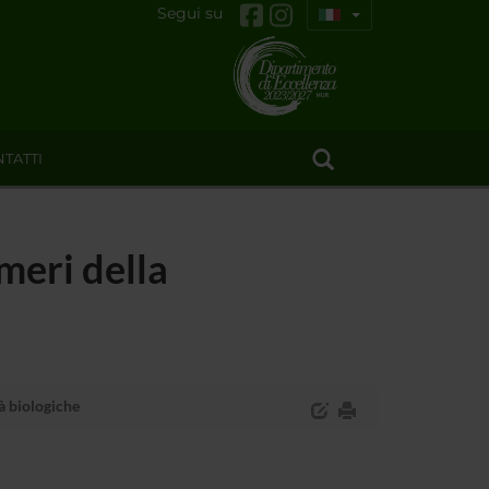
Segui su
TATTI
meri della
à biologiche