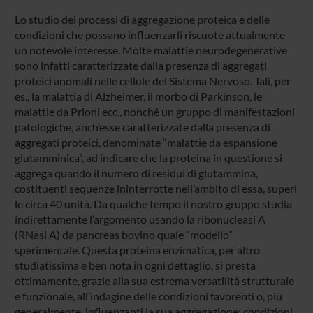
Lo studio dei processi di aggregazione proteica e delle
condizioni che possano influenzarli riscuote attualmente
un notevole interesse. Molte malattie neurodegenerative
sono infatti caratterizzate dalla presenza di aggregati
proteici anomali nelle cellule del Sistema Nervoso. Tali, per
es., la malattia di Alzheimer, il morbo di Parkinson, le
malattie da Prioni ecc., nonché un gruppo di manifestazioni
patologiche, anch’esse caratterizzate dalla presenza di
aggregati proteici, denominate “malattie da espansione
glutamminica”, ad indicare che la proteina in questione si
aggrega quando il numero di residui di glutammina,
costituenti sequenze ininterrotte nell’ambito di essa, superi
le circa 40 unità. Da qualche tempo il nostro gruppo studia
indirettamente l’argomento usando la ribonucleasi A
(RNasi A) da pancreas bovino quale “modello”
sperimentale. Questa proteina enzimatica, per altro
studiatissima e ben nota in ogni dettaglio, si presta
ottimamente, grazie alla sua estrema versatilità strutturale
e funzionale, all’indagine delle condizioni favorenti o, più
generalmente, influenzanti la sua aggregazione; condizioni