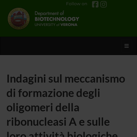
Follow on
Toggl
Indagini sul meccanismo
di formazione degli
oligomeri della
ribonucleasi A e sulle
loro attività biologiche