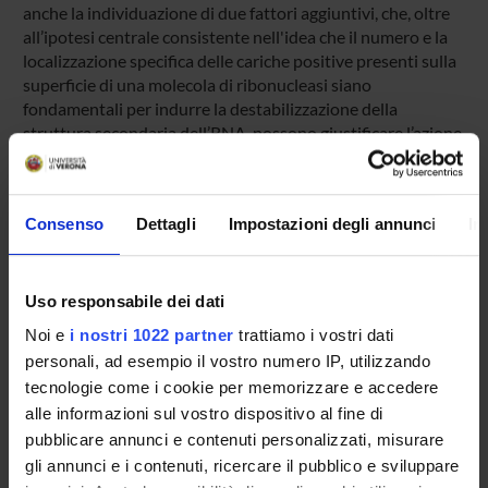
anche la individuazione di due fattori aggiuntivi, che, oltre
all’ipotesi centrale consistente nell'idea che il numero e la
localizzazione specifica delle cariche positive presenti sulla
superficie di una molecola di ribonucleasi siano
fondamentali per indurre la destabilizzazione della
struttura secondaria dell’RNA, possono giustificare l’azione
di ribonucleasi dimeriche o, più in generale, oligomeriche
sull’RNA a doppia elica.
Infine, il chiarimento della struttura molecolare degli
Consenso
Dettagli
Impostazioni degli annunci
In
oligomeri della RNasi A potrebbe permetterci di
interpretare meccanicisticamente alcune loro attività
biologiche, lo studio delle quali è stato attualmente iniziato
da parte della nostra Unità Operativa.
Uso responsabile dei dati
Noi e
i nostri 1022 partner
trattiamo i vostri dati
personali, ad esempio il vostro numero IP, utilizzando
SPONSORS:
tecnologie come i cookie per memorizzare e accedere
alle informazioni sul vostro dispositivo al fine di
Ministero dell'Istruzione dell'Università e della Ricerca
Funds:
assigned and managed by the department
pubblicare annunci e contenuti personalizzati, misurare
Syllabus:
COFIN - Progetti di Ricerca di Interesse
gli annunci e i contenuti, ricercare il pubblico e sviluppare
Nazionale