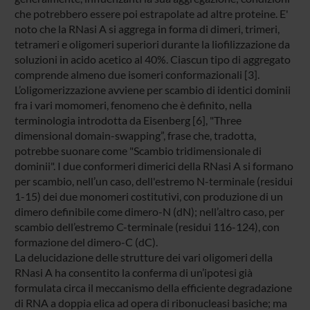
che potrebbero essere poi estrapolate ad altre proteine. E'
noto che la RNasi A si aggrega in forma di dimeri, trimeri,
tetrameri e oligomeri superiori durante la liofilizzazione da
soluzioni in acido acetico al 40%. Ciascun tipo di aggregato
comprende almeno due isomeri conformazionali [3].
L’oligomerizzazione avviene per scambio di identici dominii
fra i vari momomeri, fenomeno che è definito, nella
terminologia introdotta da Eisenberg [6], "Three
dimensional domain-swapping”, frase che, tradotta,
potrebbe suonare come "Scambio tridimensionale di
dominii". I due conformeri dimerici della RNasi A si formano
per scambio, nell’un caso, dell'estremo N-terminale (residui
1-15) dei due monomeri costitutivi, con produzione di un
dimero definibile come dimero-N (dN); nell’altro caso, per
scambio dell’estremo C-terminale (residui 116-124), con
formazione del dimero-C (dC).
La delucidazione delle strutture dei vari oligomeri della
RNasi A ha consentito la conferma di un’ipotesi già
formulata circa il meccanismo della efficiente degradazione
di RNA a doppia elica ad opera di ribonucleasi basiche; ma