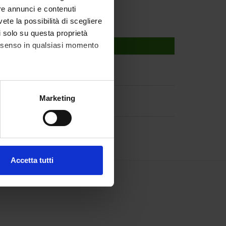
re annunci e contenuti
vete la possibilità di scegliere
li solo su questa proprietà
consenso in qualsiasi momento
ied plant biology
alche metro,
Marketing
e specifiche (impronte
ezione dettagli
. Puoi
Accetta tutti
l media e per analizzare il
ostri partner che si occupano
azioni che hai fornito loro o