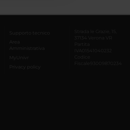
Strada le Grazie, 15,
Supporto tecnico
37134 Verona VR
Area
Partita
Amministrativa
IVA01541040232
Codice
MyUnivr
Fiscale93009870234
Privacy policy