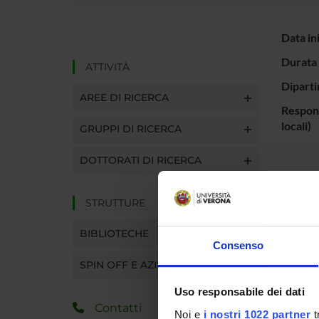
Data in
Durata 
ATTIVITÀ
Diparti
AREE DI RICERCA
Respons
locali)
GRUPPI DI RICERCA
DOTTORATI DI RICERCA
ENTI
STRUTTURE
MUR - 
dell'Un
BIBLIOTECHE
Ricerc
Consenso
SPIN OFF E AZIENDE
Uso responsabile dei dati
PART
Contatti
Noi e
i nostri 1022 partner
t