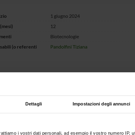
izio
1 giugno 2024
(mesi)
12
menti
Biotecnologie
abili (o referenti
Pandolfini Tiziana
 FINANZIATORI:
Ministero
Finanziamento:
assegnato e gestito dal 
iversità e della
a
Dettagli
Impostazioni degli annunci
ECIPANTI AL PROGETTO
rattiamo i vostri dati personali, ad esempio il vostro numero IP, 