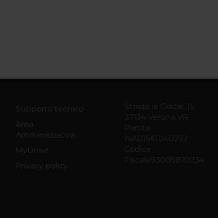
Strada le Grazie, 15,
Supporto tecnico
37134 Verona VR
Area
Partita
Amministrativa
IVA01541040232
Codice
MyUnivr
Fiscale93009870234
Privacy policy