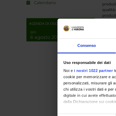
Calendario
produzio
qualità 
produzi
astaxan
AGENDA DI OGGI
produrr
gio
ha l'obi
6 agosto 2026
coltiva
reinhard
Consenso
costitut
di astax
Uso responsabile dei dati
RISULT
Noi e
i nostri 1022 partner
t
La produ
cookie per memorizzare e acce
coltiva
personalizzati, misurare gli an
MAIN 
chi utilizza i vostri dati e pe
INDAS
digitale in cui avete effettua
dalla Dichiarazione sui cookie
Con il tuo consenso, vorrem