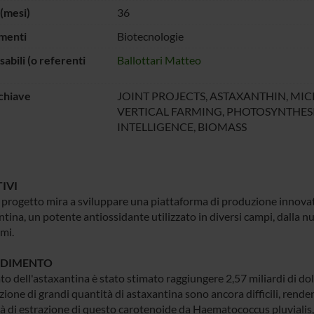
(mesi)
36
menti
Biotecnologie
abili (o referenti
Ballottari Matteo
chiave
JOINT PROJECTS, ASTAXANTHIN, MI
VERTICAL FARMING, PHOTOSYNTHESIS
INTELLIGENCE, BIOMASS
IVI
progetto mira a sviluppare una piattaforma di produzione innova
ntina, un potente antiossidante utilizzato in diversi campi, dalla n
mi.
DIMENTO
to dell'astaxantina è stato stimato raggiungere 2,57 miliardi di doll
azione di grandi quantità di astaxantina sono ancora difficili, ren
tà di estrazione di questo carotenoide da Haematococcus pluvialis, 