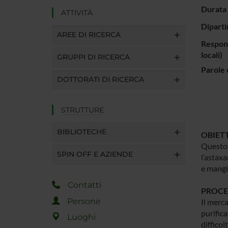
Durata 
ATTIVITÀ
Diparti
AREE DI RICERCA
Respons
locali)
GRUPPI DI RICERCA
Parole 
DOTTORATI DI RICERCA
STRUTTURE
BIBLIOTECHE
OBIETT
Questo 
SPIN OFF E AZIENDE
l’astaxa
e mangi
Contatti
PROCE
Persone
Il merca
purific
Luoghi
difficol