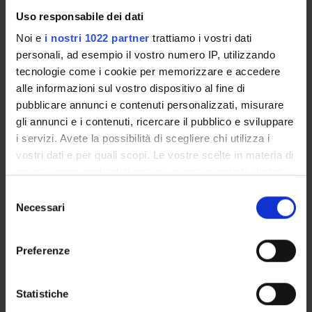
Fondazione Cariverona
Finanziamento:
assegnato e gestito dal Dipartimento
Uso responsabile dei dati
Noi e
i nostri 1022 partner
trattiamo i vostri dati
personali, ad esempio il vostro numero IP, utilizzando
tecnologie come i cookie per memorizzare e accedere
PARTECIPANTI AL PROGETTO
alle informazioni sul vostro dispositivo al fine di
Matteo Ballottari
pubblicare annunci e contenuti personalizzati, misurare
Professore ordinario
gli annunci e i contenuti, ricercare il pubblico e sviluppare
i servizi. Avete la possibilità di scegliere chi utilizza i
Nico Betterle
vostri dati e per quali scopi. Le vostre scelte in materia di
Personale di spin-off
privacy sono applicabili solo su questa proprietà digitale
in cui avete effettuato le vostre scelte. È possibile
Selezione
modificare o revocare il proprio consenso in qualsiasi
Necessari
del
AREE DI RICERCA COINVOLTE DAL PROGETTO
momento dalla Dichiarazione sui cookie o facendo clic
consenso
sull'icona di attivazione della privacy.
Biotecnologie vegetali
Preferenze
Plant Sciences
Con il tuo consenso, vorremmo anche:
raccogliere informazioni sulla tua posizione
Statistiche
geografica, con un'approssimazione di qualche